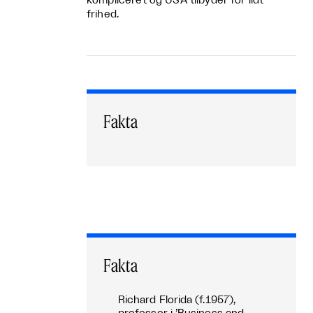
kompliceret og USA tilbyder for lidt
frihed.
Fakta
Fakta
Richard Florida (f.1957),