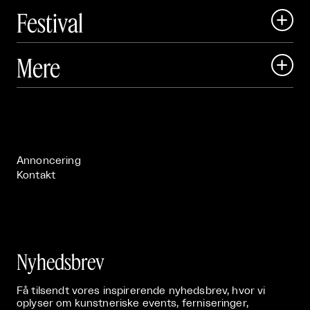
Festival

Art Matter Local

Mere

Art Matter Festival

Om

Live

Publikationer

Annoncering
Kontakt
Nyhedsbrev
Få tilsendt vores inspirerende nyhedsbrev, hvor vi
oplyser om kunstneriske events, ferniseringer,