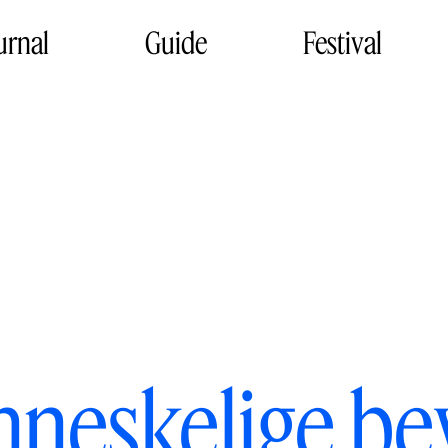
urnal
Guide
Festival
neskelige be