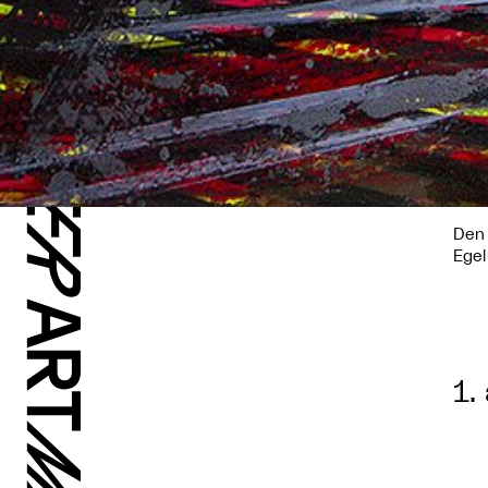
Den 
Egel
1.