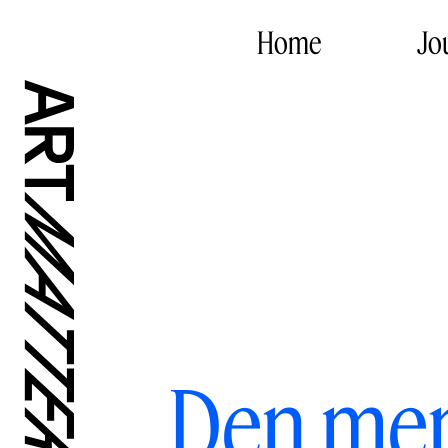
Home
Jo
Den men