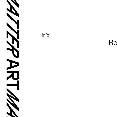
info
Re