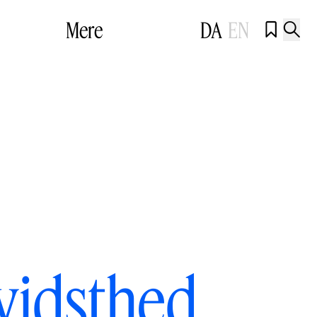
Mere
DA
EN


vidsthed