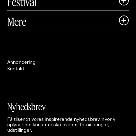
Festival

Art Matter Local

Mere

Art Matter Festival

Om

Live

Publikationer

Annoncering
Kontakt
Nyhedsbrev
Få tilsendt vores inspirerende nyhedsbrev, hvor vi
oplyser om kunstneriske events, ferniseringer,
udstillinger.