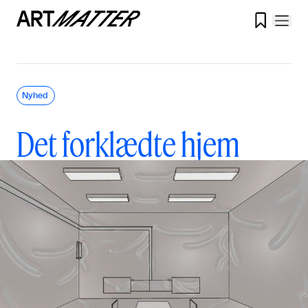

Nyhed
Det forklædte hjem