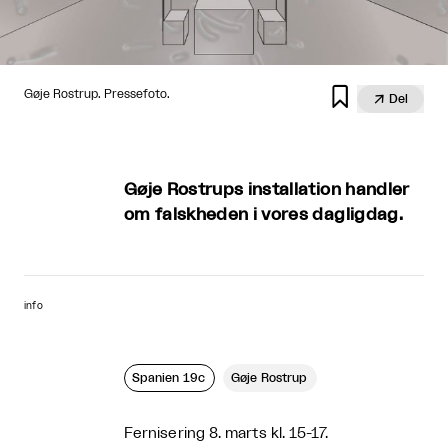

Gøje Rostrup. Pressefoto.

Del
Gøje Rostrups installation handler
om falskheden i vores dagligdag.
info
Spanien 19c
Gøje Rostrup
Fernisering 8. marts kl. 15-17.