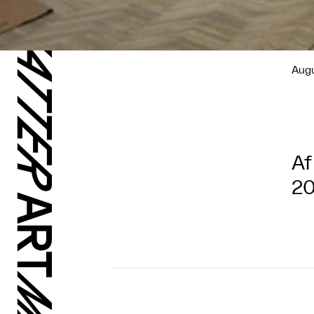
Augu
Af
20