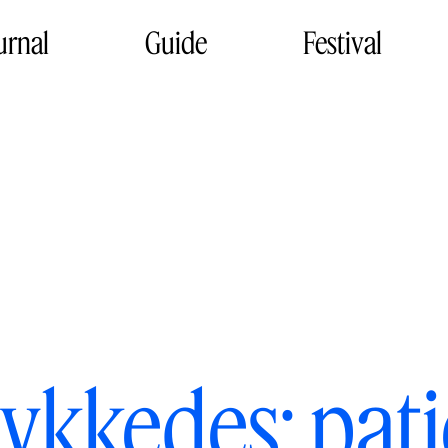
urnal
Guide
Festival
lykkedes: pati