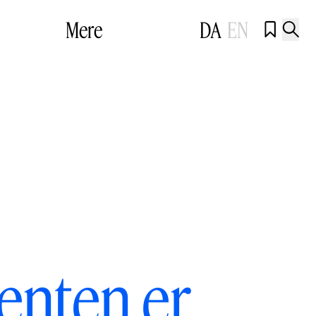
Mere
DA
EN


enten er