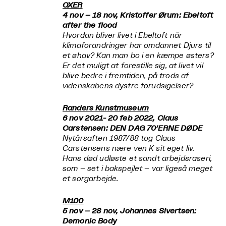
OXER
4 nov – 18 nov, Kristoffer Ørum:
Ebeltoft
after the flood
Hvordan bliver livet i Ebeltoft når
klimaforandringer har omdannet Djurs til
et øhav? Kan man bo i en kæmpe østers?
Er det muligt at forestille sig, at livet vil
blive bedre i fremtiden, på trods af
videnskabens dystre forudsigelser?
Randers Kunstmuseum
6 nov 2021- 20 feb 2022, Claus
Carstensen:
DEN DAG 70’ERNE DØDE
Nytårsaften 1987/88 tog Claus
Carstensens nære ven K sit eget liv.
Hans død udløste et sandt arbejdsraseri,
som – set i bakspejlet – var ligeså meget
et sorgarbejde.
M100
5 nov – 28 nov, Johannes Sivertsen:
Demonic Body