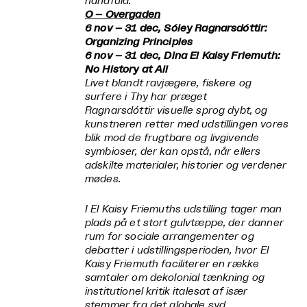
håndfuld.
O – Overgaden
6 nov – 31 dec, Sóley Ragnarsdóttir:
Organizing Principles
6 nov – 31 dec, Dina El Kaisy Friemuth:
No History at All
Livet blandt ravjægere, fiskere og
surfere i Thy har præget
Ragnarsdóttir visuelle sprog dybt, og
kunstneren retter med udstillingen vores
blik mod de frugtbare og livgivende
symbioser, der kan opstå, når ellers
adskilte materialer, historier og verdener
mødes.
I El Kaisy Friemuths udstilling tager man
plads på et stort gulvtæppe, der danner
rum for sociale arrangementer og
debatter i udstillingsperioden, hvor El
Kaisy Friemuth faciliterer en række
samtaler om dekolonial tænkning og
institutionel kritik italesat af især
stemmer fra det globale syd.