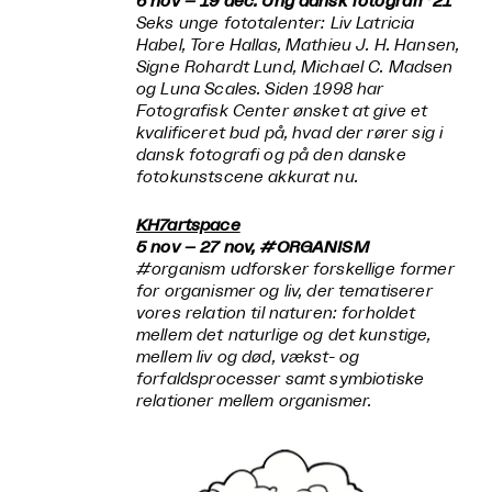
6 nov – 19 dec.
Ung dansk fotografi ’21
Seks unge fototalenter: Liv Latricia
Habel, Tore Hallas, Mathieu J. H. Hansen,
Signe Rohardt Lund, Michael C. Madsen
og Luna Scales. Siden 1998 har
Fotografisk Center ønsket at give et
kvalificeret bud på, hvad der rører sig i
dansk fotografi og på den danske
fotokunstscene akkurat nu.
KH7artspace
5 nov – 27 nov,
#ORGANISM
#organism
udforsker forskellige former
for organismer og liv, der tematiserer
vores relation til naturen: forholdet
mellem det naturlige og det kunstige,
mellem liv og død, vækst- og
forfaldsprocesser samt symbiotiske
relationer mellem organismer.