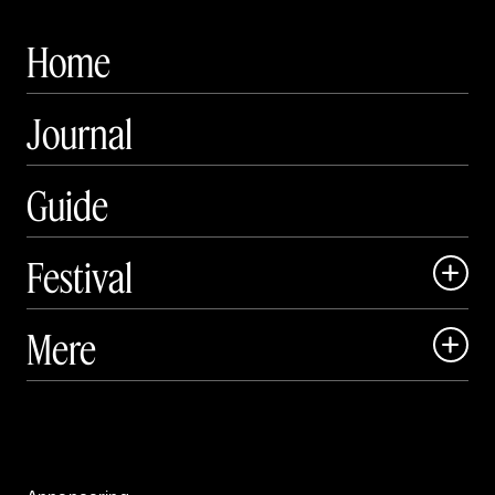
Home
Journal
Guide
Festival

Art Matter Local

Mere

Art Matter Festival

Om

Live

Publikationer
