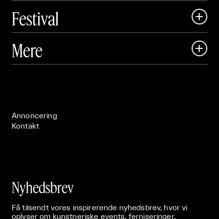
Festival

Art Matter Local

Mere

Art Matter Festival

Om

Live

Publikationer

Annoncering
Kontakt
Nyhedsbrev
Få tilsendt vores inspirerende nyhedsbrev, hvor vi
oplyser om kunstneriske events, ferniseringer,