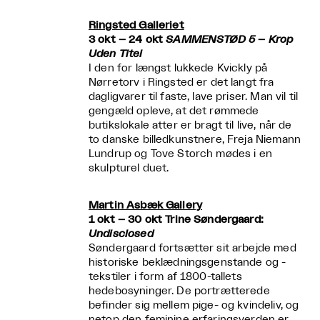
Ringsted Galleriet
3 okt – 24 okt
SAMMENSTØD 5
–
Krop
Uden Titel
I den for længst lukkede Kvickly på
Nørretorv i Ringsted er det langt fra
dagligvarer til faste, lave priser. Man vil til
gengæld opleve, at det rømmede
butikslokale atter er bragt til live, når de
to danske billedkunstnere, Freja Niemann
Lundrup og Tove Storch mødes i en
skulpturel duet.
Martin Asbæk Gallery
1 okt – 30 okt Trine Søndergaard:
Undisclosed
Søndergaard fortsætter sit arbejde med
historiske beklædningsgenstande og -
tekstiler i form af 1800-tallets
hedebosyninger. De portrætterede
befinder sig mellem pige- og kvindeliv, og
netop den feminine erfaringsverden er