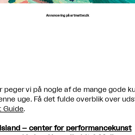
Annoncering på artmatter.dk
r peger vi på nogle af de mange gode kun
enne uge. Få det fulde overblik over udsti
t Guide
.
iisland – center for performancekunst