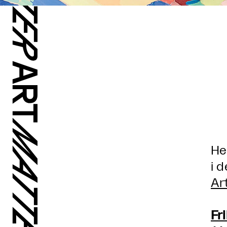
He
i d
Ar
Fr