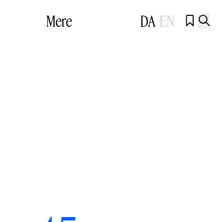
Mere
DA
EN

