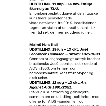
UDSTILLING. 11 sep – 14 nov. Emilija
Skarnulyte:
T1/2
.
En ombearbejdet udgave af den litauske
kunstners prisbelønnede
videoinstallation fra 2019. Installationen
tegner en vision af en posthumanistisk
fremtid set igennem nutidens ruiner.
Malmö Konsthall
UDSTILLING. 19 jun – 10 okt. José
Leonilson:
Leonilson – drawn: 1975-1993.
Gennem et dagbogsagtigt udtryk kredser
brasilianske José Leonilson, der døde af
AIDS i 1993, om temaer som
homoseksualitet, kønsstereotyper og
eksklusion.
UDSTILLING. 12 aug – 10 okt.
Art
Against Aids 1991/2021.
I 1991 gik kunstnere og galleriejere
sammen om en udstilling i solidaritet med
ofrene for AIDS -pandemien, og