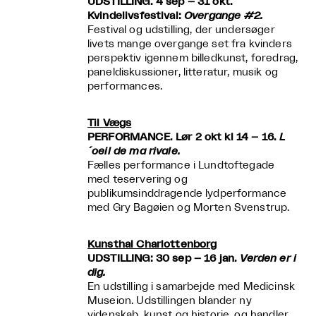
UDSTILLING. 4 sep – 31 okt.
Kvindelivsfestival:
Overgange #2.
Festival og udstilling, der undersøger
livets mange overgange set fra kvinders
perspektiv igennem billedkunst, foredrag,
paneldiskussioner, litteratur, musik og
performances.
Til Vægs
PERFORMANCE. Lør 2 okt kl 14 – 16.
L
´oeil de ma rivale.
Fælles performance i Lundtoftegade
med teservering og
publikumsinddragende lydperformance
med Gry Bagøien og Morten Svenstrup.
Kunsthal Charlottenborg
UDSTILLING: 30 sep – 16 jan.
Verden er i
dig.
En udstilling i samarbejde med Medicinsk
Museion. Udstillingen blander ny
videnskab, kunst og historie, og handler