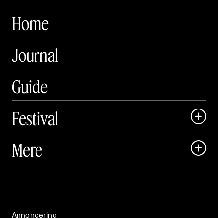
Home
Journal
Guide
Festival

Art Matter Local

Mere

Art Matter Festival

Om

Live

Publikationer

Annoncering