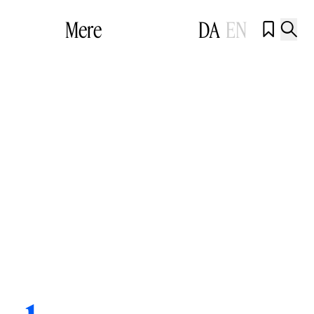
Mere
DA
EN

