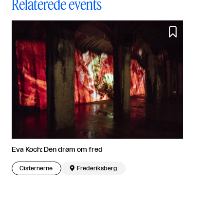
Relaterede events

Eva Koch: Den drøm om fred
Cisternerne

Frederiksberg