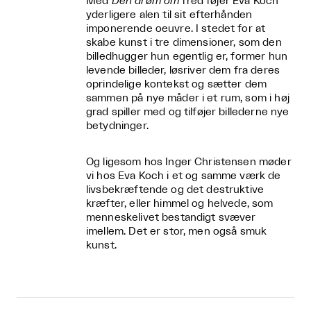
Med
Den drøm om
fred føjer Eva Koch
yderligere alen til sit efterhånden
imponerende oeuvre. I stedet for at
skabe kunst i tre dimensioner, som den
billedhugger hun egentlig er, former hun
levende billeder, løsriver dem fra deres
oprindelige kontekst og sætter dem
sammen på nye måder i et rum, som i høj
grad spiller med og tilføjer billederne nye
betydninger.
Og ligesom hos Inger Christensen møder
vi hos Eva Koch i et og samme værk de
livsbekræftende og det destruktive
kræfter, eller himmel og helvede, som
menneskelivet bestandigt svæver
imellem. Det er stor, men også smuk
kunst.