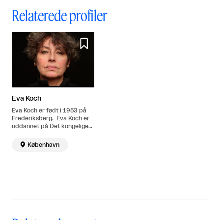
Relaterede profiler

Eva Koch
Eva Koch er født i 1953 på
Frederiksberg. Eva Koch er
uddannet på Det kongelige
danske Kunstakademi 1985
- 1992, og ved Facultad de

København
Bellas Artes, Barcelona,
Spanien 1989 - 1990. Bor
og arbejder i København.