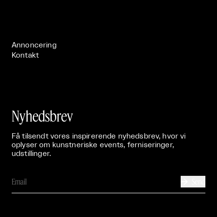
Live

Publikationer

Annoncering
Kontakt
Nyhedsbrev
Få tilsendt vores inspirerende nyhedsbrev, hvor vi
oplyser om kunstneriske events, ferniseringer,
udstillinger.
Send
