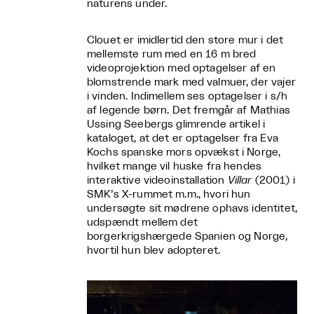
naturens under.
Clouet er imidlertid den store mur i det
mellemste rum med en 16 m bred
videoprojektion med optagelser af en
blomstrende mark med valmuer, der vajer
i vinden. Indimellem ses optagelser i s/h
af legende børn. Det fremgår af Mathias
Ussing Seebergs glimrende artikel i
kataloget, at det er optagelser fra Eva
Kochs spanske mors opvækst i Norge,
hvilket mange vil huske fra hendes
interaktive videoinstallation
Villar
(2001) i
SMK’s X-rummet m.m., hvori hun
undersøgte sit mødrene ophavs identitet,
udspændt mellem det
borgerkrigshærgede Spanien og Norge,
hvortil hun blev adopteret.