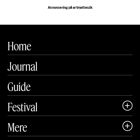
Annoncering på artmatter.dk
Home
Journal
Guide
Festival

Art Matter Local

Mere

Art Matter Festival

Om
