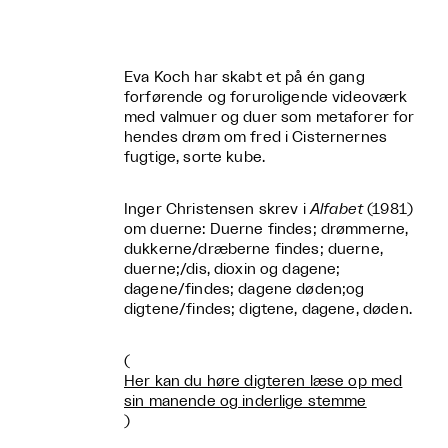
Eva Koch har skabt et på én gang
forførende og foruroligende videoværk
med valmuer og duer som metaforer for
hendes drøm om fred i Cisternernes
fugtige, sorte kube.
Inger Christensen skrev i
Alfabet
(1981)
om duerne: Duerne findes; drømmerne,
dukkerne/dræberne findes; duerne,
duerne;/dis, dioxin og dagene;
dagene/findes; dagene døden;og
digtene/findes; digtene, dagene, døden.
(
Her kan du høre digteren læse op med
sin manende og inderlige stemme
)