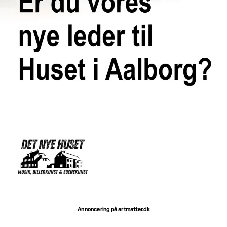
Annoncering på artmatter.dk