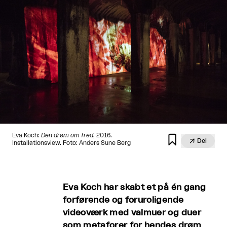
Eva Koch:
Den drøm om fred
, 2016.


Del
Installationsview. Foto: Anders Sune Berg
Eva Koch har skabt et på én gang
forførende og foruroligende
videoværk med valmuer og duer
som metaforer for hendes drøm