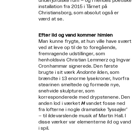
underjordiske rum – og i hendes poetiske
installation fra 2015 i Tårnet på
Christiansborg, som absolut også er
værd at se.
Efter ild og vand kommer himlen
Man kunne frygte, at hun ville have svært
ved at leve op til de to foregående,
fremragende udstillinger, som
henholdsvis Christian Lemmerz og Ingvar
Cronhammar signerede. Den første
brugte i sit værk
Andante
ilden, som
brændte i 13 enorme lysekroner, hvorfra
stearinen smeltede og formede nye,
snehvide skulpturer, som
korresponderede med drypstenene. Den
anden lod i værket
H
vandet fosse ned
fra lofterne i nogle dramatiske ’lyssøjler’
– til ildevarslende musik af Martin Hall. I
disse værker var elementerne ild og vand
i spil.