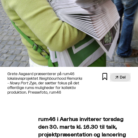
Grete Aagaard præsenterer på rum46


Del
lokalavisprojektet
Neighbourhood Remarks
- Nowy Port Zyje
, der sætter fokus på det
offentlige rums muligheder for kollektiv
produktion. Pressefoto, rum46
rum46 i Aarhus inviterer torsdag
den 30. marts kl. 16.30 til talk,
projektpræsentation og lancering