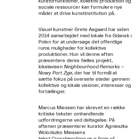
kuratorfunktioner, kollektiv produktion og
sociale ressourcer kan formulere nye
måder at drive kunstinstitution på.
Visuel kunstner Grete Aagaard har siden
2014 samarbejdet med lokale fra Gdansk i
Polen for at undersøge det offentlige
rums muligheder for kollektive
produktioner. Hun vil denne aften
præsentere deres fælles projekt,
lokalavisen
Neighbourhood Remarks –
Nowy Port Zyje,
der har til formål at
sætte fokus på oversete steder gennem
kollektive og lokale visioner, interesser og
fortællinger.
Marcus Miessen har skrevet en række
kritiske tekster omhandlende
udfordringerne ved deltagelse. På
aftenen præsenterer kurator
Agnieszka
Wolodszko
Miessens
tekst
Crossbenching as a form of