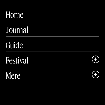
Home
Journal
Guide
Festival

Art Matter Local

Mere

Art Matter Festival

Om

Live

Publikationer
