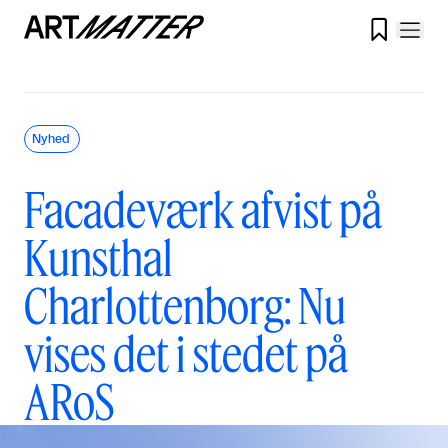

Nyhed
Facadeværk afvist på
Kunsthal
Charlottenborg: Nu
vises det i stedet på
ARoS