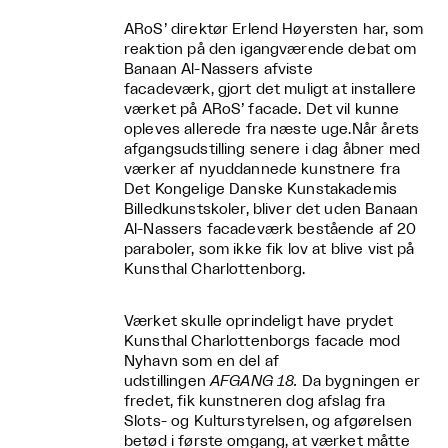
ARoS’ direktør Erlend Høyersten har, som
reaktion på den igangværende debat om
Banaan Al-Nassers afviste
facadeværk,
gjort det muligt at installere
værket på ARoS’ facade. Det vil kunne
opleves allerede fra næste uge.
Når årets
afgangsudstilling senere i dag åbner med
værker af nyuddannede kunstnere fra
Det Kongelige Danske Kunstakademis
Billedkunstskoler, bliver det uden Banaan
Al-Nassers facadeværk bestående af 20
paraboler, som ikke fik lov at blive vist på
Kunsthal Charlottenborg.
Værket skulle oprindeligt have prydet
Kunsthal Charlottenborgs facade mod
Nyhavn som en del af
udstillingen
AFGANG 18.
Da bygningen er
fredet, fik kunstneren dog afslag fra
Slots- og Kulturstyrelsen, og afgørelsen
betød i første omgang, at værket måtte