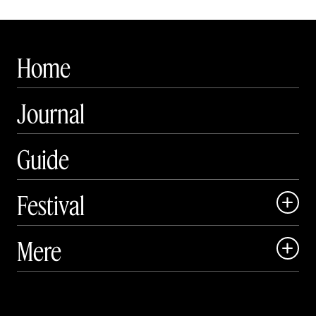
Home
Journal
Guide
Festival

Art Matter Local

Mere

Art Matter Festival

Om

Live
