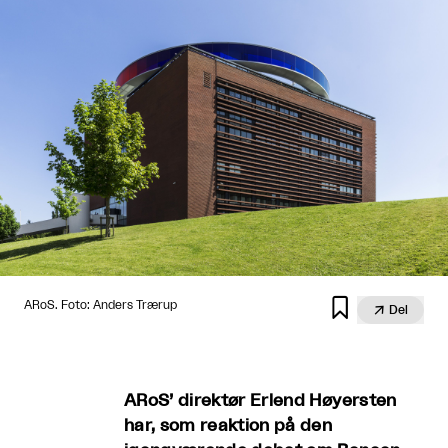

ARoS. Foto: Anders Trærup

Del
ARoS’ direktør Erlend Høyersten
har, som reaktion på den