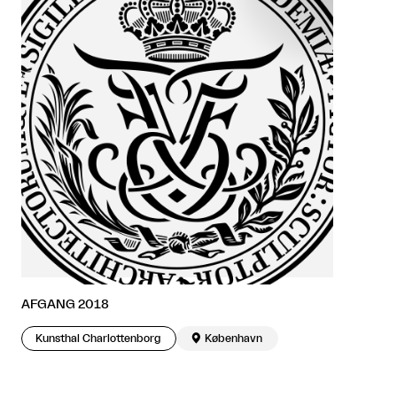
AFGANG 2018
Kunsthal Charlottenborg

København