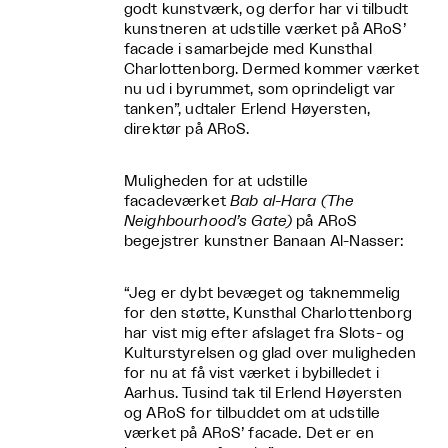
godt kunstværk, og derfor har vi tilbudt
kunstneren at udstille værket på ARoS’
facade i samarbejde med Kunsthal
Charlottenborg. Dermed kommer værket
nu ud i byrummet, som oprindeligt var
tanken”, udtaler Erlend Høyersten,
direktør på ARoS.
Muligheden for at udstille
facadeværket
Bab al-Hara (The
Neighbourhood’s Gate)
på ARoS
begejstrer kunstner Banaan Al-Nasser:
“Jeg er dybt bevæget og taknemmelig
for den støtte, Kunsthal Charlottenborg
har vist mig efter afslaget fra Slots- og
Kulturstyrelsen og glad over muligheden
for nu at få vist værket i bybilledet i
Aarhus. Tusind tak til Erlend Høyersten
og ARoS for tilbuddet om at udstille
værket på ARoS’ facade. Det er en