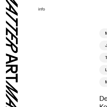
info
De