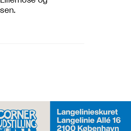
Lillemose og
rsen.