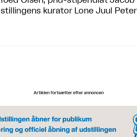
foed Olsen, phd-stipendiat Jacob 
stillingens kurator Lone Juul Pete
Artiklen fortsætter efter annoncen