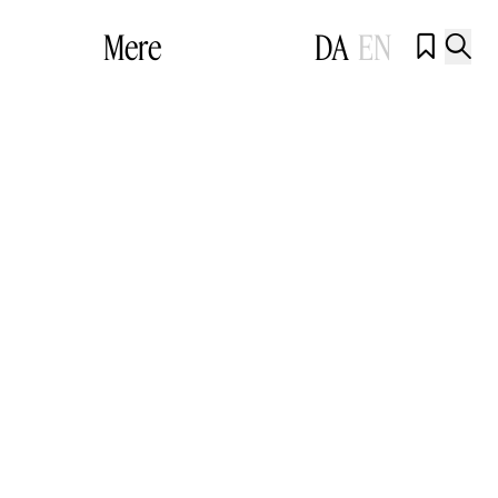
Mere
DA
EN

