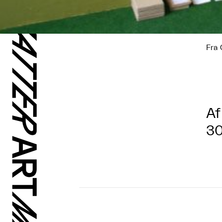
Fra 
Af
30