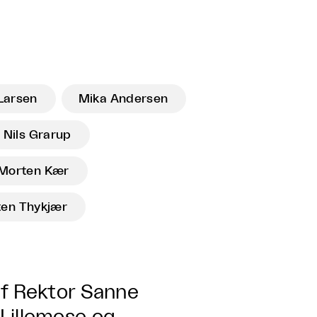
Larsen
Mika Andersen
Nils Grarup
Morten Kær
en Thykjær
af Rektor Sanne