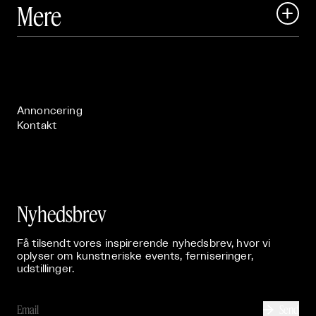
Mere

Art Matter Festival

Om

Live

Publikationer

Annoncering
Kontakt
Nyhedsbrev
Få tilsendt vores inspirerende nyhedsbrev, hvor vi
oplyser om kunstneriske events, ferniseringer,
udstillinger.
Send
