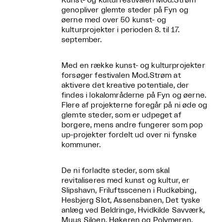
Kunst- og kulturfestivalen Mod.Strøm
genopliver glemte steder på Fyn og
øerne med over 50 kunst- og
kulturprojekter i perioden 8. til 17.
september.
Med en række kunst- og kulturprojekter
forsøger festivalen Mod.Strøm at
aktivere det kreative potentiale, der
findes i lokalområderne på Fyn og øerne.
Flere af projekterne foregår på ni øde og
glemte steder, som er udpeget af
borgere, mens andre fungerer som pop
up-projekter fordelt ud over ni fynske
kommuner.
De ni forladte steder, som skal
revitaliseres med kunst og kultur, er
Slipshavn, Friluftsscenen i Rudkøbing,
Hesbjerg Slot, Assensbanen, Det tyske
anlæg ved Beldringe, Hvidkilde Savværk,
Muus Siloen, Høkeren og Polymeren.