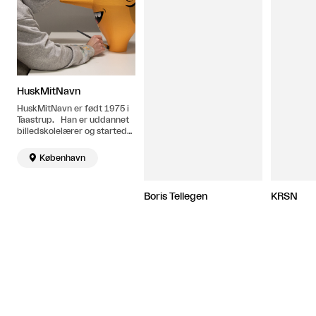
HuskMitNavn
HuskMitNavn er født 1975 i
Taastrup. Han er uddannet
billedskolelærer og startede
med graffiti i 1990'erne, men
blev først kendt i 2001

København
under navnet HuskMitNavn.
Bor og arbejder i København.
Boris Tellegen
KRSN