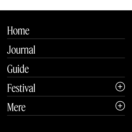
Home
Journal
Guide
Festival

Art Matter Local

Mere

Art Matter Festival

Om

Live
