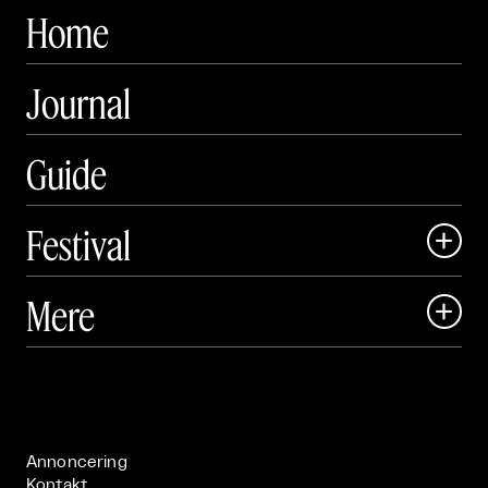
Home
Journal
Guide
Festival

Art Matter Local

Mere

Art Matter Festival

Om

Live

Publikationer

Annoncering
Kontakt