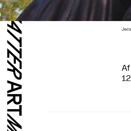
Jens
Af
12