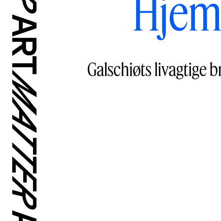
Hjeml
Galschiøts livagtige b