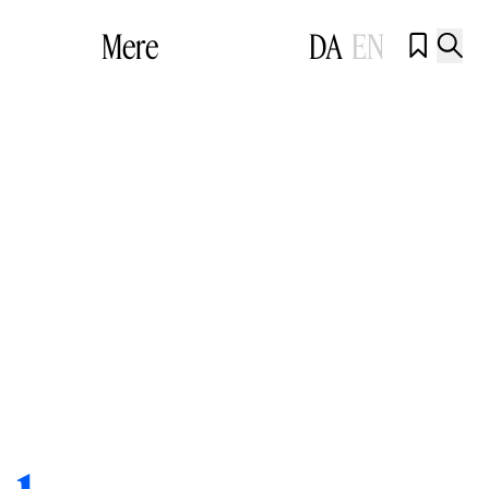
Mere
DA
EN

