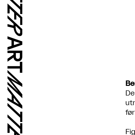
Be
De
ut
før
Fi