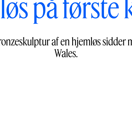
øs på første 
ronzeskulptur af en hjemløs sidder m
Wales.