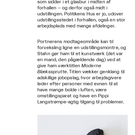
som sidder i et glasbur i midten af
forhallen – og derfor også midt i
udstillingen. Politikens Hus er jo, udover
udstillingsstedet i forhallen, også en stor
arbejdsplads med mange afdelinger.
Portnerens modtageområde kan til
forveksling ligne en udstillingsmontre, og
Stahn gør ham til et kunstværk (det var
en mand, den pågældende dag) ved at
give ham værktitlen
Moderne
Blækssprutte
. Titlen vækker genklang til
adskillige jobopslag, hvor arbejdsgivere
leder efter personer med evnen til at
have mange bolde i luften, være
omstillingsparat og have en Pippi
Langstrømpe-agtig tilgang til problemer.