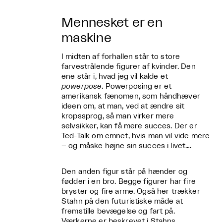
Mennesket er en
maskine
I midten af forhallen står to store
farvestrålende figurer af kvinder. Den
ene står i, hvad jeg vil kalde et
powerpose
. Powerposing er et
amerikansk fænomen, som håndhæver
ideen om, at man, ved at ændre sit
kropssprog, så man virker mere
selvsikker, kan få mere succes. Der er
Ted-Talk om emnet, hvis man vil vide mere
– og måske højne sin succes i livet….
Den anden figur står på hænder og
fødder i en bro. Begge figurer har fire
bryster og fire arme. Også her trækker
Stahn på den futuristiske måde at
fremstille bevægelse og fart på.
Værkerne er beskrevet i Stahns