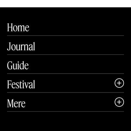
Home
Journal
Guide
Festival

Art Matter Local

Mere

Art Matter Festival

Om

Live
