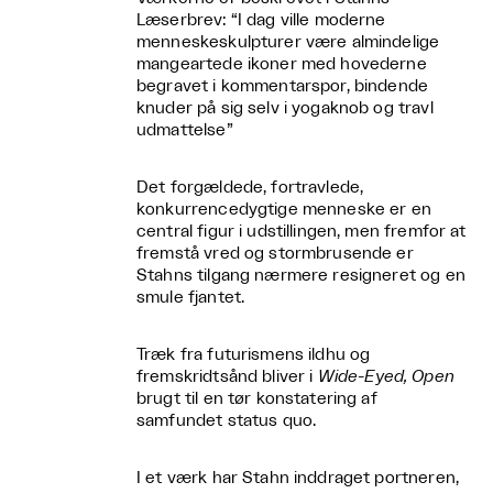
Læserbrev: “I dag ville moderne
menneskeskulpturer være almindelige
mangeartede ikoner med hovederne
begravet i kommentarspor, bindende
knuder på sig selv i yogaknob og travl
udmattelse”
Det forgældede, fortravlede,
konkurrencedygtige menneske er en
central figur i udstillingen, men fremfor at
fremstå vred og stormbrusende er
Stahns tilgang nærmere resigneret og en
smule fjantet.
Træk fra futurismens ildhu og
fremskridtsånd bliver i
Wide-Eyed, Open
brugt til en tør konstatering af
samfundet status quo.
I et værk har Stahn inddraget portneren,