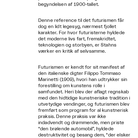
begyndelsen af 1900-tallet.
Denne reference til det futurismen får
dog en lidt legesyg, nærmest fjollet
karakter. For hvor futuristerne hyldede
det moderne livs fart, fremskridtet,
teknologien og storbyen, er Stahns
værker en kritik af selvsamme.
Futurismen er kendt for sit manifest af
den italienske digter Filippo Tommaso
Marinetti (1909), hvori han udtrykker sin
forestilling om kunstens rolle i
samfundet. Heri blev der aflagt regnskab
med den hidtidige kunstneriske tradition i
utvetydige vendinger, og futurismen blev
fremført som program for al kunstnerisk
praksis. Denne praksis var ikke
indadvendt og drømmende, men priste
“den brølende automobil”, hyldede
destruktivitet og besang dem, “der elsker