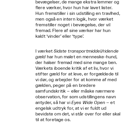
bevægelser, de mange ekstra lemmer og
flere værker, hvor hun har lavet lister.
Hun fremstiller i sin udstilling en travlhed,
men også en intern logik, hvor værket
fremstiller noget i bevægelse, der vil
fremad. Flere af sine værker har hun
kaldt ‘vinder’ eller ‘type’.
I værket
Sidste transportmiddel/ridende
gæld
har hun malet en menneske-hund,
der halser fremad med sine mange ben.
Værkets iboende kritik af et liv, hvor vi
stifter gæld for at leve, er forgældede til
vi dør, og arbejder for at komme af med
gælden, peger på en bredere
samfundskritik – eller måske nærmere
observation, for som udstillingens navn
antyder, så har vi
Eyes Wide Open
– et
engelsk udtryk for, at vi er fuldt ud
bevidste om det, vi står over for eller skal
til at foretage os.