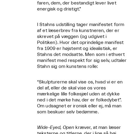
faren, dem, der bestandigt lever livet
energisk og dristigt.”
I Stahns udstilling tager manifestet form
af et læserbrev fra kunstneren, der er
skrevet på væggen (og udgivet i
Politiken). Hvor det oprindelige manifest
fra 1909 er højstemt og idealistisk, er
Stahns det modsatte. Men som i ethvert
manifest med respekt for sig selv, udtaler
Stahn sig om kunstens rolle:
“Skulpturerne skal vise os, hvad vi er en
del af, eller de skal vise os vores
mærkelige lille folkesjæl uden at dykke
ned i det mørke hav, der er folkedybet”.
Om udsagnet er ironisk eller ej, må man
som beskuer selv bedømme.
Wide-Eyed, Open
kræver, at man læser
teksterne og titlerne, der i lige så høj