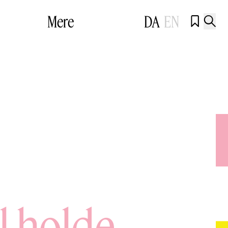
Mere
DA
EN


l holde