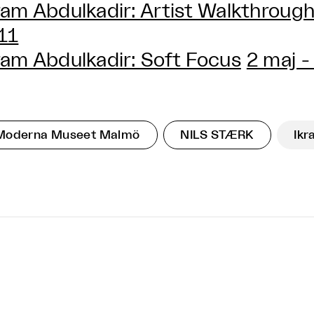
ram Abdulkadir: Artist Walkthroug
 11
ram Abdulkadir: Soft Focus
2 maj -
Moderna Museet Malmö
NILS STÆRK
Ikr