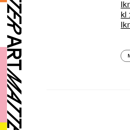
Ik
kl
Ik