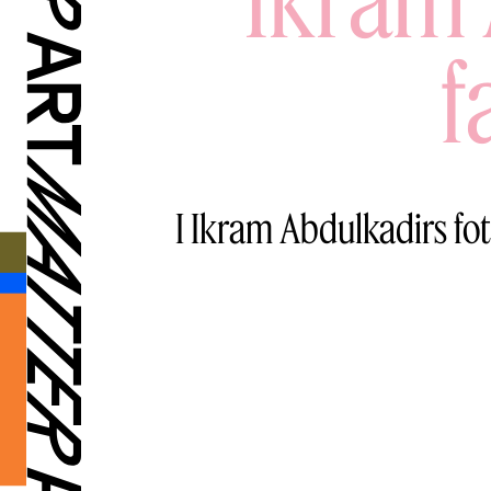
f
I Ikram Abdulkadirs fot