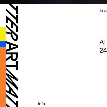
Ikra
Af
24
info