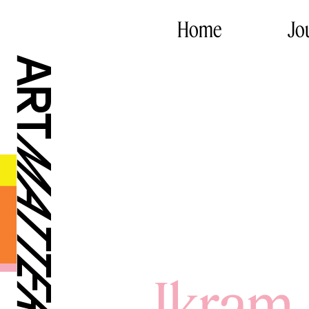
Home
Jo
Ikram 