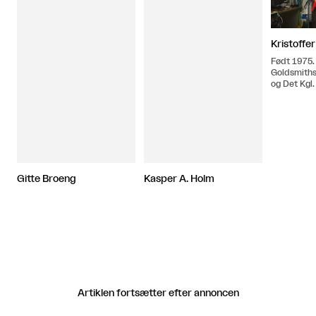
Kristoffe
Født 1975.
Goldsmiths
og Det Kgl
Kunstakade
Gitte Broeng
Kasper A. Holm
Artiklen fortsætter efter annoncen