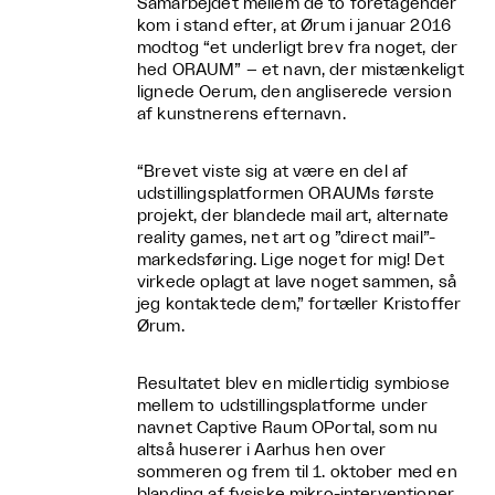
Samarbejdet mellem de to foretagender
kom i stand efter, at Ørum i januar 2016
modtog “et underligt brev fra noget, der
hed ORAUM” – et navn, der mistænkeligt
lignede Oerum, den angliserede version
af kunstnerens efternavn.
“Brevet viste sig at være en del af
udstillingsplatformen ORAUMs første
projekt, der blandede mail art, alternate
reality games, net art og ”direct mail”-
markedsføring. Lige noget for mig! Det
virkede oplagt at lave noget sammen, så
jeg kontaktede dem,” fortæller Kristoffer
Ørum.
Resultatet blev en midlertidig symbiose
mellem to udstillingsplatforme under
navnet Captive Raum OPortal, som nu
altså huserer i Aarhus hen over
sommeren og frem til 1. oktober med en
blanding af fysiske mikro-interventioner