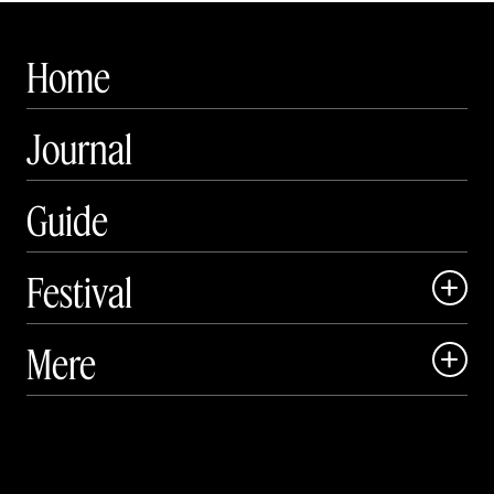
Home
Journal
Guide
Festival

Art Matter Local

Mere

Art Matter Festival

Om

Live

Publikationer
