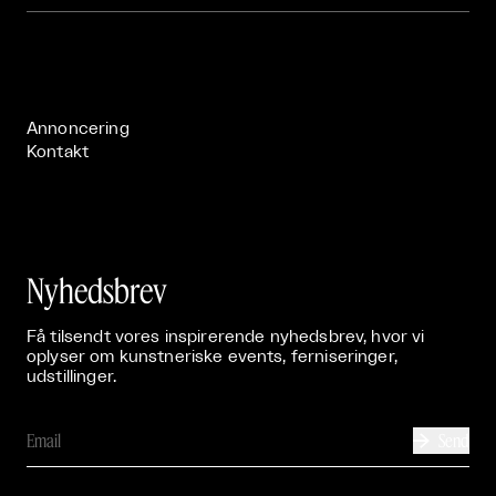
Om

Live

Publikationer

Annoncering
Kontakt
Nyhedsbrev
Få tilsendt vores inspirerende nyhedsbrev, hvor vi
oplyser om kunstneriske events, ferniseringer,
udstillinger.
Send
