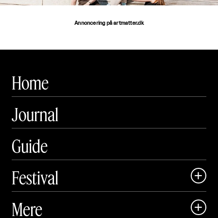
Annoncering på artmatter.dk
Home
Journal
Guide
Festival

Art Matter Local

Mere

Art Matter Festival
