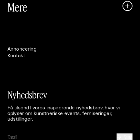
Mere

Art Matter Festival

Om

Live

Publikationer

Annoncering
Kontakt
Nyhedsbrev
Få tilsendt vores inspirerende nyhedsbrev, hvor vi
oplyser om kunstneriske events, ferniseringer,
udstillinger.
Send
