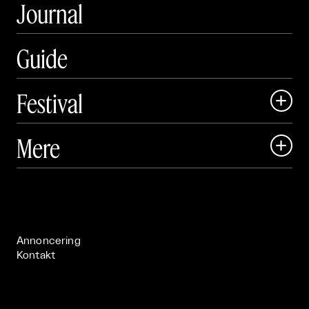
Journal
Guide
Festival

Art Matter Local

Mere

Art Matter Festival

Om

Live

Publikationer

Annoncering
Kontakt