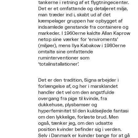
tankerne i retning af et flygtningecenter.
Det er et omfattende og detaljeret miljø,
man træder ind i, skabt ud af det
kæmpelager gruppen har opbygget af
indsamlede genstande fra containere og
markeder. I 1960erne kaldte Allan Kaprow
netop sine værker for ‘enviroments’
(miljøer), mens Ilya Kabakow i 1980erne
omtalte sine omfattende
ruminterventioner som
‘totalinstallationer’.
Det er den tradition, Signa arbejder i
forlængelse af, og her i marsklandet
handler det vel om den angstfulde
overgang fra pige til kvinde, fra
dukkehuse, plysbamser og
hyperfeminitet til den kuldsejlede fantasi
om den lykkelige, forløste brud. Men
også, tænker jeg, om den udsatte
position kvinder befinder sig i verden.
Selv i Danmark er kvinder bange for at gå