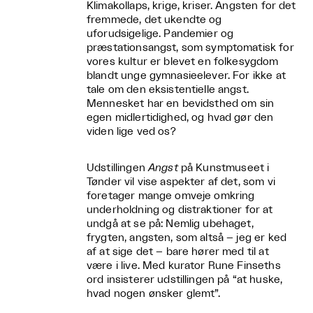
Klimakollaps, krige, kriser. Angsten for det
fremmede, det ukendte og
uforudsigelige. Pandemier og
præstationsangst, som symptomatisk for
vores kultur er blevet en folkesygdom
blandt unge gymnasieelever. For ikke at
tale om den eksistentielle angst.
Mennesket har en bevidsthed om sin
egen midlertidighed, og hvad gør den
viden lige ved os?
Udstillingen
Angst
på Kunstmuseet i
Tønder vil vise aspekter af det, som vi
foretager mange omveje omkring
underholdning og distraktioner for at
undgå at se på: Nemlig ubehaget,
frygten, angsten, som altså – jeg er ked
af at sige det – bare hører med til at
være i live. Med kurator Rune Finseths
ord insisterer udstillingen på “at huske,
hvad nogen ønsker glemt”.