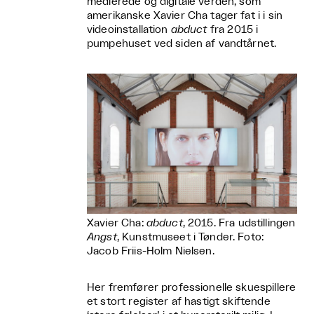
medierede og digitale verden, som
amerikanske Xavier Cha tager fat i i sin
videoinstallation
abduct
fra 2015 i
pumpehuset ved siden af vandtårnet.
Xavier Cha:
abduct
, 2015. Fra udstillingen
Angst
, Kunstmuseet i Tønder. Foto:
Jacob Friis-Holm Nielsen.
Her fremfører professionelle skuespillere
et stort register af hastigt skiftende