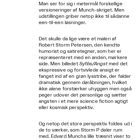
Man ser for sig i metermål forskellige
versioneringer af Munch-skriget. Men
udstillingen griber netop ikke til sådanne
een-til-een løsninger.
Det skulle da lige være et maleri af
Robert Storm Petersen, den kendte
humorist og satiretegner, som her er
repræsenteret med en anden, mørkere
side. Men billedet
Syfilis/Angst
med det
ekspressive og fortvivlede ansigt er
fanget ind af en grøn lysstribe, der falder
dramatisk gennem døråbningen, hvilket
ikke alene forstærker uhyggen men også
peger udover det personlige og sætter
angsten i et mere science fiction agtigt
eller kosmisk perspektiv.
Og netop det store perspektiv foldes ud i
de to værker, som Storm P deler rum
med. Edvard Munchs lille træsnit viser to