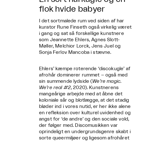
flok hvide babyer
I det sortmalede rum ved siden af har
kurator Rune Finseth også virkelig været
i gang og sat så forskellige kunstnere
som Jeannette Ehlers, Agnes Slott-
Møller, Melchior Lorck, Jens Juel og
Sonja Ferlov Mancoba i stævne.
Ehlers’ kæmpe roterende ‘discokugle’ af
afrohår dominerer rummet – også med
sin summende lydside (
We’re magic.
We’re real #2
, 2020). Kunstnerens
mangeårige arbejde med at åbne det
koloniale sår og blotlægge, at det stadig
bløder ind i vores nutid, er her ikke alene
en refleksion over kulturel uvidenhed og
angst for ‘de andre’ og den sociale vold,
der følger med. Discomusikken var
oprindeligt en undergrundsgenre skabt i
sorte queermiljøer og ligesom afrohåret