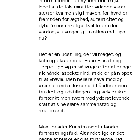
‘store følelser’ i et hypersterilt miljø. I
løbet af de tolv minutter videoen varer,
sætter kvalmen sig i maven, for hvad er
fremtiden for ægthed, autenticitet og
dybe ‘menneskelige’ kvaliteter i den
verden, vi uvægerligt trækkes ind i lige
nu?
Det er en udstilling, der vil meget, og
katalogteksterne af Rune Finseth og
Jeppe Ugelvig er så ivrige efter at bringe
allehånde aspekter ind, at de er på nippet
til at vrøvle. Men hellere have mod og
visioner end at køre med håndbremsen
trukket, og udstillingen i sig selv er ikke
fortænkt men tværtimod yderst levende i
kraft af sine sære sammenstød og
skarpe snit.
Man forlader Kunstmuseet i Tønder
fortrøstningsfuld. Alt andet lige er det
bedre at huske end at fortrænge. Og