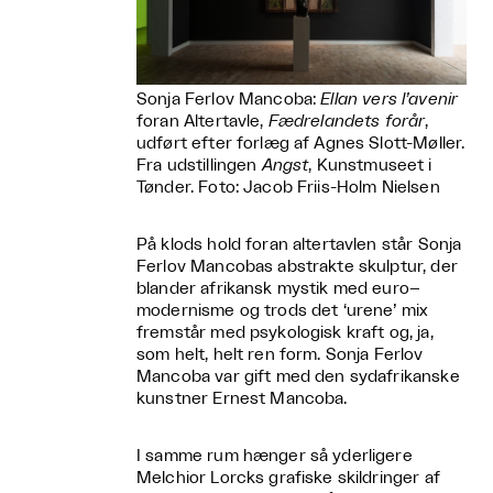
Sonja Ferlov Mancoba:
Ellan vers l’avenir
foran Altertavle,
Fædrelandets forår
,
udført efter forlæg af Agnes Slott-Møller.
Fra udstillingen
Angst
, Kunstmuseet i
Tønder. Foto: Jacob Friis-Holm Nielsen
På klods hold foran altertavlen står Sonja
Ferlov Mancobas abstrakte skulptur, der
blander afrikansk mystik med euro–
modernisme og trods det ‘urene’ mix
fremstår med psykologisk kraft og, ja,
som helt, helt ren form. Sonja Ferlov
Mancoba var gift med den sydafrikanske
kunstner Ernest Mancoba.
I samme rum hænger så yderligere
Melchior Lorcks grafiske skildringer af