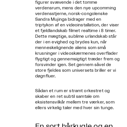
figurer svævende i det tomme
verdensrum, mens den nye upcomming
verdensstjerne, norsk-congolenske
Sandra Mujinga bidrager med en
triptykon af en videoinstallation, der viser
et fjeldlandskab filmet realtime i 8 timer.
Dette mægtige, sublime urlandskab står
der i en evighed og brydes kun, når
menneskelignende aliens som små
krusninger i videoskærmenes overflader
flygtigt og gennemsigtigt træder frem og
forsvinder igen. Set gennem såvel de
store fjeldes som universets briller er vi
døgnfluer.
Sådan et rum er stramt orkestret og
skaber en ret subtil samtale om
eksistensvilkår mellem tre værker, som
ellers virkelig taler med hver sin tunge.
En sort hårkugle og en