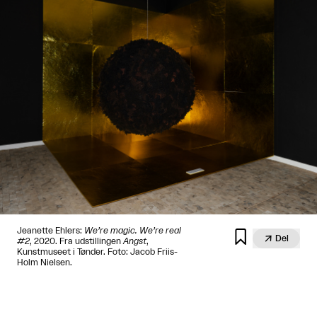
Jeanette Ehlers:
We’re magic. We’re real


Del
#2
, 2020. Fra udstillingen
Angst
,
Kunstmuseet i Tønder. Foto: Jacob Friis-
Holm Nielsen.