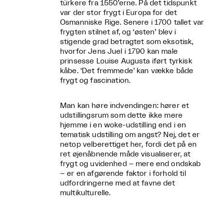
türkere fra 1550’erne. På det tidspunkt
var der stor frygt i Europa for det
Osmanniske Rige. Senere i 1700 tallet var
frygten stilnet af, og ‘østen’ blev i
stigende grad betragtet som eksotisk,
hvorfor Jens Juel i 1790 kan male
prinsesse Louise Augusta iført tyrkisk
kåbe. ‘Det fremmede’ kan vække både
frygt og fascination.
Man kan høre indvendingen: hører et
udstillingsrum som dette ikke mere
hjemme i en woke-udstilling end i en
tematisk udstilling om angst? Nej, det er
netop velberettiget her, fordi det på en
ret øjenåbnende måde visualiserer, at
frygt og uvidenhed – mere end ondskab
– er en afgørende faktor i forhold til
udfordringerne med at favne det
multikulturelle.