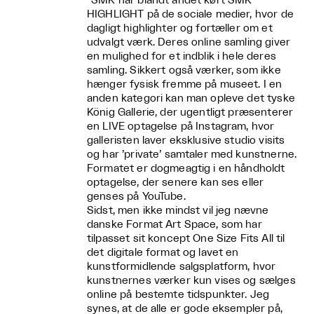
“SMK har blandt andet kørt SMK
HIGHLIGHT på de sociale medier, hvor de
dagligt highlighter og fortæller om et
udvalgt værk. Deres online samling giver
en mulighed for et indblik i hele deres
samling. Sikkert også værker, som ikke
hænger fysisk fremme på museet. I en
anden kategori kan man opleve det tyske
König Gallerie, der ugentligt præsenterer
en LIVE optagelse på Instagram, hvor
galleristen laver eksklusive studio visits
og har ’private’ samtaler med kunstnerne.
Formatet er dogmeagtig i en håndholdt
optagelse, der senere kan ses eller
genses på YouTube.
Sidst, men ikke mindst vil jeg nævne
danske Format Art Space, som har
tilpasset sit koncept One Size Fits All til
det digitale format og lavet en
kunstformidlende salgsplatform, hvor
kunstnernes værker kun vises og sælges
online på bestemte tidspunkter. Jeg
synes, at de alle er gode eksempler på,