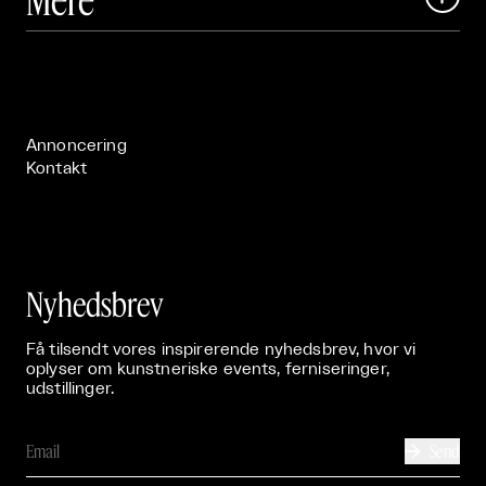
Art Matter Festival

Om

Live

Publikationer

Annoncering
Kontakt
Nyhedsbrev
Få tilsendt vores inspirerende nyhedsbrev, hvor vi
oplyser om kunstneriske events, ferniseringer,
udstillinger.
Send
