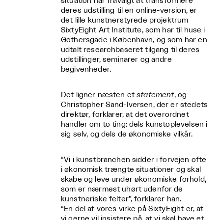
situation har fravalgt at transformere
deres udstilling til en online-version, er
det lille kunstnerstyrede projektrum
SixtyEight Art Institute, som har til huse i
Gothersgade i København, og som har en
udtalt researchbaseret tilgang til deres
udstillinger, seminarer og andre
begivenheder.
Det ligner næsten et
statement
, og
Christopher Sand-Iversen, der er stedets
direktør, forklarer, at det overordnet
handler om to ting: dels kunstoplevelsen i
sig selv, og dels de økonomiske vilkår.
“Vi i kunstbranchen sidder i forvejen ofte
i økonomisk trængte situationer og skal
skabe og leve under økonomiske forhold,
som er nærmest uhørt udenfor de
kunstneriske felter”, forklarer han.
“En del af vores virke på SixtyEight er, at
vi gerne vil insistere på, at vi skal have et