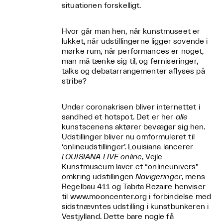
situationen forskelligt.
Hvor går man hen, når kunstmuseet er
lukket, når udstillingerne ligger sovende i
mørke rum, når performances er noget,
man må tænke sig til, og ferniseringer,
talks og debatarrangementer aflyses på
stribe?
Under coronakrisen bliver internettet i
sandhed et hotspot. Det er her
alle
kunstscenens aktører bevæger sig hen.
Udstillinger bliver nu omformuleret til
‘onlineudstillinger’. Louisiana lancerer
LOUISIANA LIVE online
, Vejle
Kunstmuseum laver et “onlineunivers”
omkring udstillingen
Navigeringer
, mens
Regelbau 411 og Tabita Rezaire henviser
til www.mooncenter.org i forbindelse med
sidstnævntes udstilling i kunstbunkeren i
Vestjylland. Dette bare nogle få