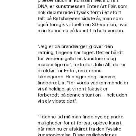
præsentation af kunsten helt ind i sit
DNA, er kunstmessen Enter Art Fair, som
nok debuterede i fysisk form i et stort
telt på Refshaleøen sidste år, men som
også foregik virtuelt i en 3D-version, hvor
man kunne se på kunst fra hele verden.
“Jeg er da brandærgerlig over den
retning, tingene har taget. Det er hårdt
for verdens gallerier, kunstnerne og
messer lige nu”, fortæller Julie Alf, der er
direktør for Enter, om corona-
lukningerne. Hun siger dog i samme
åndedræt, at “for vores vedkommende er
vi så heldige, at vi rent faktisk er
forberedt på denne situation – helt uden
vi selv vidste det”.
“I denne tid må man finde nye og andre
muligheder for at fortsat opleve kunst,
når man nu er afskåret fra den fysiske
kunstoplevelse. Disse muligheder er