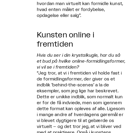
hvordan man virtuelt kan formidle kunst,
hvad enten målet er fordybelse,
opdagelse eller salg”.
Kunsten online i
fremtiden
Hvis du ser i din krystalkugle, har du så
et bud på hvilke online-formidlingsformer,
vi vil se i fremtiden?
“Jeg tror, at vi i fremtiden vil holde fast i
de formidlingsformer, der giver os et
indblik ’behind-the-scenes’ a la de
eksempler, som jeg lige har beskrevet.
Dette er unikke indblik, som normalt kun
er for de få indviede, men som igennem
dette format kan opleves af alle. Ligesom
i mange andre af hverdagens gøremål er
vi blevet dygtigere til at gebærde os
virtuelt – og det tror jeg, at vi bliver ved
med at praktisere. Også i kunstens