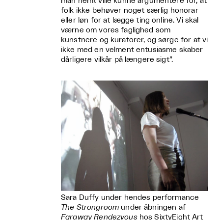
man nemt ville kunne argumentere for, at
folk ikke behøver noget særlig honorar
eller løn for at lægge ting online. Vi skal
værne om vores faglighed som
kunstnere og kuratorer, og sørge for at vi
ikke med en velment entusiasme skaber
dårligere vilkår på længere sigt”.
Sara Duffy under hendes performance
The Strongroom
under åbningen af
Faraway Rendezvous
hos SixtyEight Art