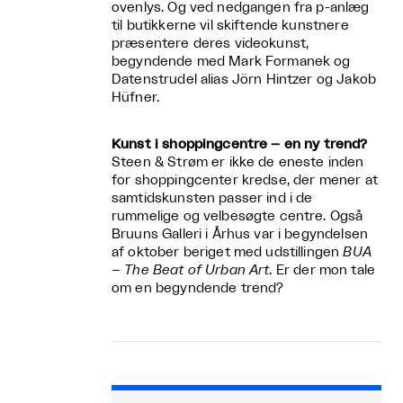
ovenlys. Og ved nedgangen fra p-anlæg
til butikkerne vil skiftende kunstnere
præsentere deres videokunst,
begyndende med Mark Formanek og
Datenstrudel alias Jörn Hintzer og Jakob
Hüfner.
Kunst i shoppingcentre – en ny trend?
Steen & Strøm er ikke de eneste inden
for shoppingcenter kredse, der mener at
samtidskunsten passer ind i de
rummelige og velbesøgte centre. Også
Bruuns Galleri i Århus var i begyndelsen
af oktober beriget med udstillingen
BUA
– The Beat of Urban Art
. Er der mon tale
om en begyndende trend?