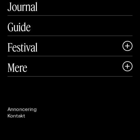
Journal
Guide
Festival

Art Matter Local

Mere

Art Matter Festival

Om

Live

Publikationer

Annoncering
Kontakt