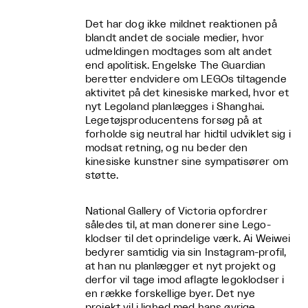
Det har dog ikke mildnet reaktionen på
blandt andet de sociale medier, hvor
udmeldingen modtages som alt andet
end apolitisk. Engelske The Guardian
beretter endvidere om LEGOs tiltagende
aktivitet på det kinesiske marked, hvor et
nyt Legoland planlægges i Shanghai.
Legetøjsproducentens forsøg på at
forholde sig neutral har hidtil udviklet sig i
modsat retning, og nu beder den
kinesiske kunstner sine sympatisører om
støtte.
National Gallery of Victoria opfordrer
således til, at man donerer sine Lego-
klodser til det oprindelige værk. Ai Weiwei
bedyrer samtidig via sin Instagram-profil,
at han nu planlægger et nyt projekt og
derfor vil tage imod aflagte legoklodser i
en række forskellige byer. Det nye
projekt vil i lighed med hans øvrige