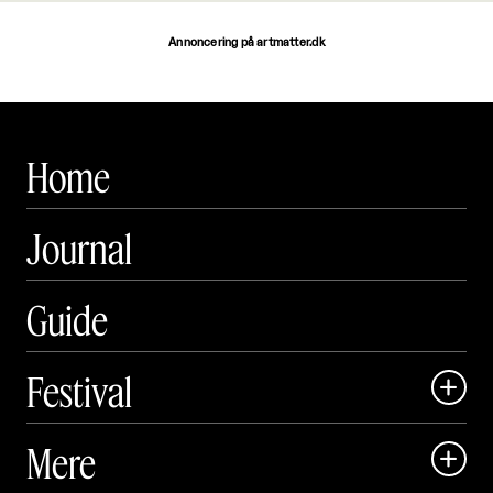
Annoncering på artmatter.dk
Home
Journal
Guide
Festival

Art Matter Local

Mere

Art Matter Festival
