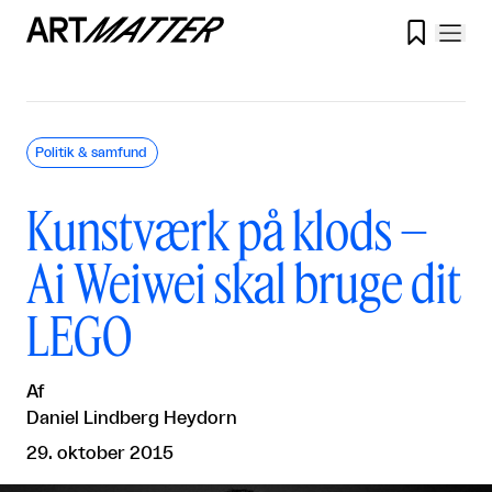

Politik & samfund
Kunstværk på klods –
Ai Weiwei skal bruge dit
LEGO
Af
Daniel Lindberg Heydorn
29. oktober 2015