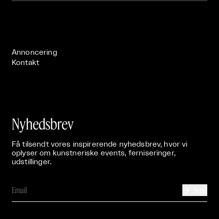
Om

Live

Publikationer

Annoncering
Kontakt
Nyhedsbrev
Få tilsendt vores inspirerende nyhedsbrev, hvor vi
oplyser om kunstneriske events, ferniseringer,
udstillinger.
Send
