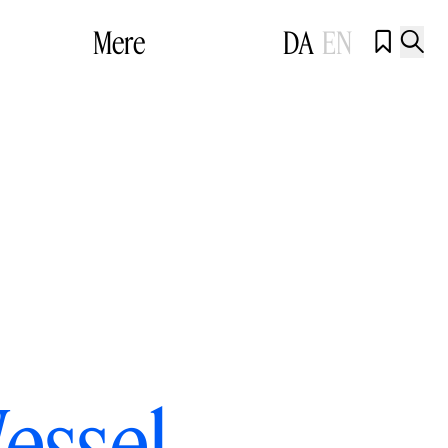
Mere
DA
EN


Wessel