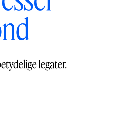
ond
tydelige legater.