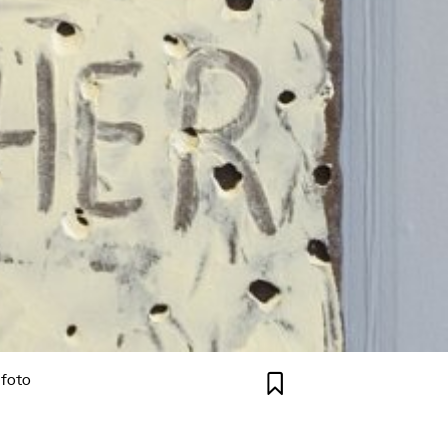

efoto