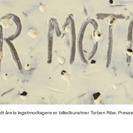
dt årets legatmodtagere er billedkunstner Torben Ribe. Press