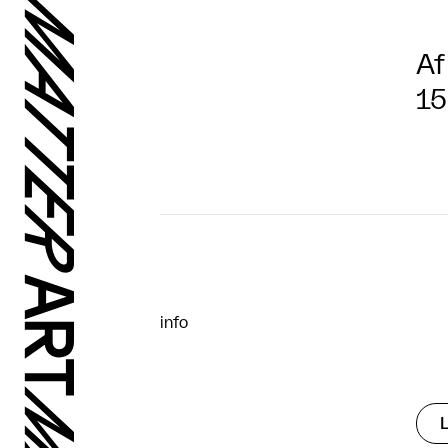
Af
15
info