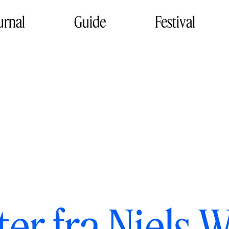
urnal
Guide
Festival
er fra Niels 