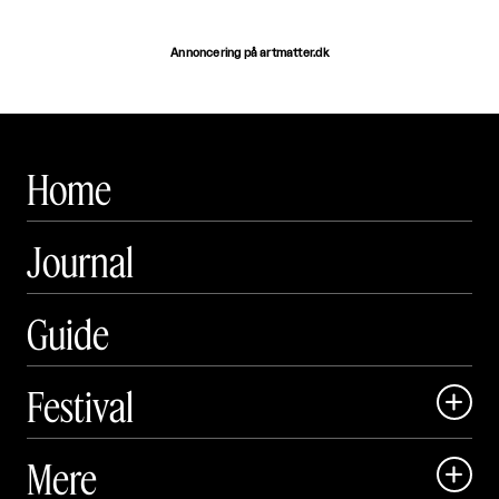
Annoncering på artmatter.dk
Home
Journal
Guide
Festival

Art Matter Local

Mere

Art Matter Festival
