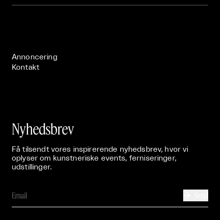
Om

Live

Publikationer

Annoncering
Kontakt
Nyhedsbrev
Få tilsendt vores inspirerende nyhedsbrev, hvor vi
oplyser om kunstneriske events, ferniseringer,
udstillinger.
Send
