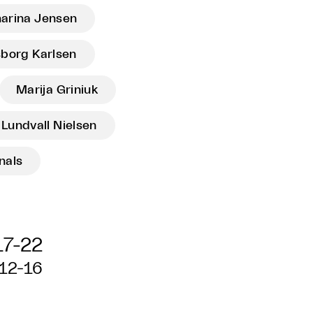
arina Jensen
sborg Karlsen
Marija Griniuk
 Lundvall Nielsen
nals
17-22
 12-16