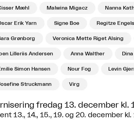
Cisser Mæhl
Malwina Migacz
Nanna Kath
Oscar Erik Yarn
Signe Boe
Regitze Engel
Sara Grønborg
Veronica Mette Riget Alsing
Iben Lilleriis Andersen
Anna Walther
Dina
Emilie Simon Hansen
Nour Fog
Levin Gjer
Josefine Struckmann
Virg
rnisering fredag 13. december kl. 
ent 13., 14., 15., 19. og 20. december kl.