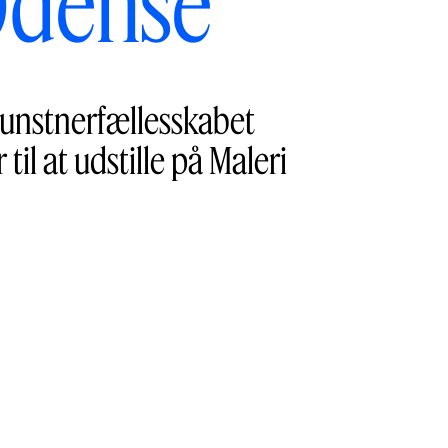
 Odense
kunstnerfællesskabet
il at udstille på Maleri