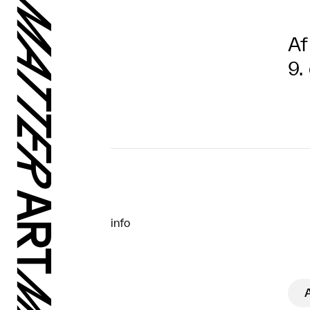
Af
9.
info