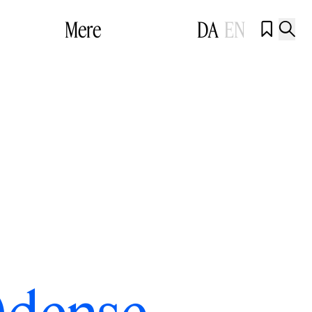
Mere
DA
EN

