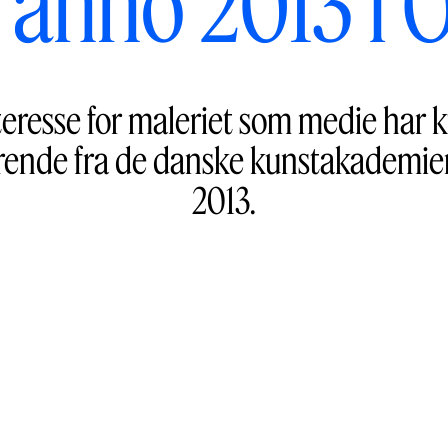
 anno 2013 i
nteresse for maleriet som medie har 
rende fra de danske kunstakademier t
2013.