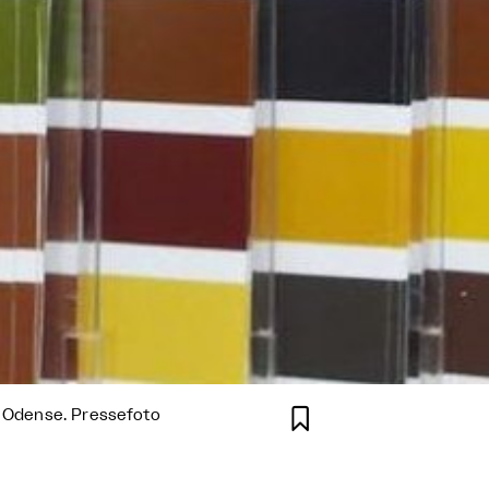

i Odense. Pressefoto