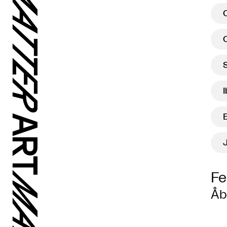
Fe
Åb