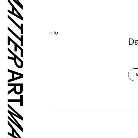
info
Da