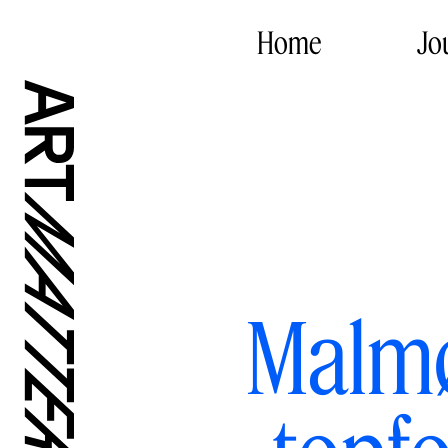
Home
Jo
Malmø