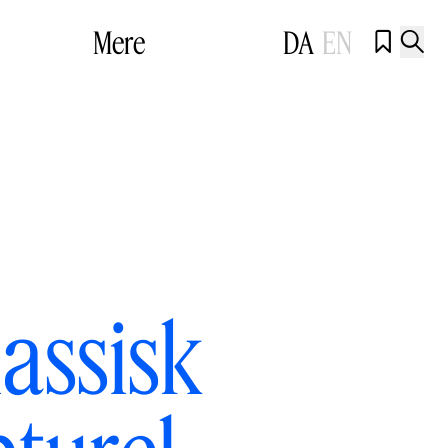
Mere
DA
EN


assisk