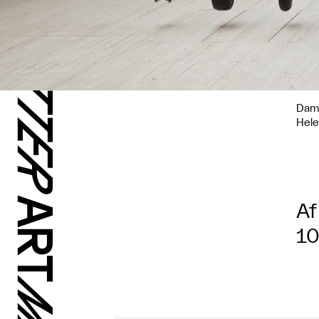
Dam
Hele
Af
10