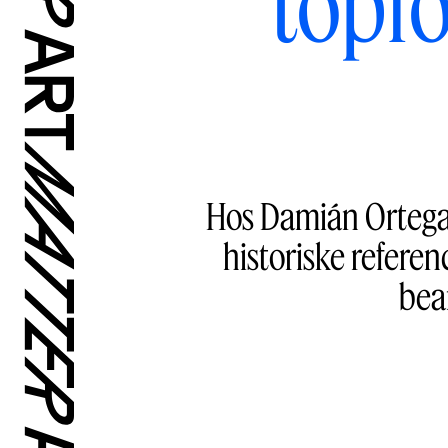
topf
Hos Damián Ortega 
historiske referen
bea