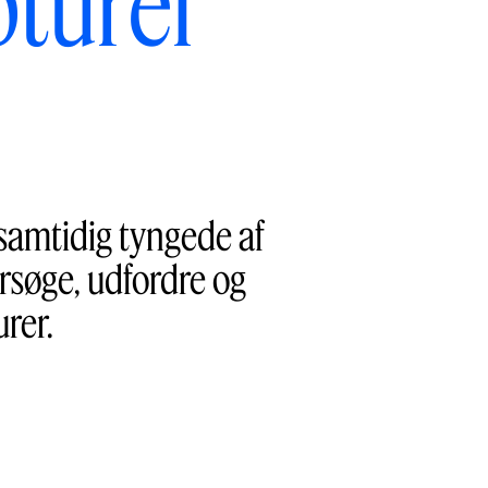
turel
samtidig tyngede af
ersøge, udfordre og
rer.