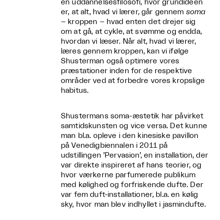
en uddannelsesfilosofi, hvor grundideen
er, at alt, hvad vi lærer, går gennem
soma
– kroppen – hvad enten det drejer sig
om at gå, at cykle, at svømme og endda,
hvordan vi læser. Når alt, hvad vi lærer,
læres gennem kroppen, kan vi ifølge
Shusterman også optimere vores
præstationer inden for de respektive
områder ved at forbedre vores kropslige
habitus.
Shustermans soma-æstetik har påvirket
samtidskunsten og vice versa. Det kunne
man bl.a. opleve i den kinesiske pavillon
på Venedigbiennalen i 2011 på
udstillingen ’Pervasion’, en installation, der
var direkte inspireret af hans teorier, og
hvor værkerne parfumerede publikum
med kølighed og forfriskende dufte. Der
var fem duft-installationer, bl.a. en kølig
sky, hvor man blev indhyllet i jasmindufte.