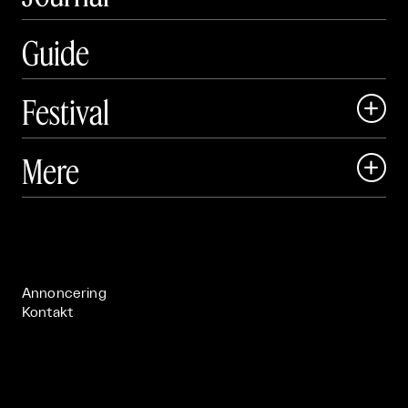
Guide
Festival

Art Matter Local

Mere

Art Matter Festival

Om

Live

Publikationer

Annoncering
Kontakt