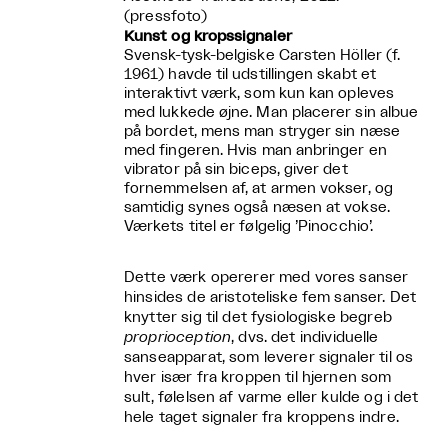
(pressfoto)
Kunst og kropssignaler
Svensk-tysk-belgiske Carsten Höller (f.
1961) havde til udstillingen skabt et
interaktivt værk, som kun kan opleves
med lukkede øjne. Man placerer sin albue
på bordet, mens man stryger sin næse
med fingeren. Hvis man anbringer en
vibrator på sin biceps, giver det
fornemmelsen af, at armen vokser, og
samtidig synes også næsen at vokse.
Værkets titel er følgelig ’Pinocchio’.
Dette værk opererer med vores sanser
hinsides de aristoteliske fem sanser. Det
knytter sig til det fysiologiske begreb
proprioception
, dvs. det individuelle
sanseapparat, som leverer signaler til os
hver især fra kroppen til hjernen som
sult, følelsen af varme eller kulde og i det
hele taget signaler fra kroppens indre.