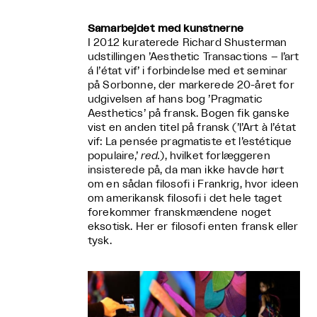
Samarbejdet med kunstnerne
I 2012 kuraterede Richard Shusterman
udstillingen ’Aesthetic Transactions – l’art
á l’état vif’ i forbindelse med et seminar
på Sorbonne, der markerede 20-året for
udgivelsen af hans bog ’Pragmatic
Aesthetics’ på fransk. Bogen fik ganske
vist en anden titel på fransk (’l’Art à l’état
vif: La pensée pragmatiste et l’estétique
populaire,’
red.
), hvilket forlæggeren
insisterede på, da man ikke havde hørt
om en sådan filosofi i Frankrig, hvor ideen
om amerikansk filosofi i det hele taget
forekommer franskmændene noget
eksotisk. Her er filosofi enten fransk eller
tysk.