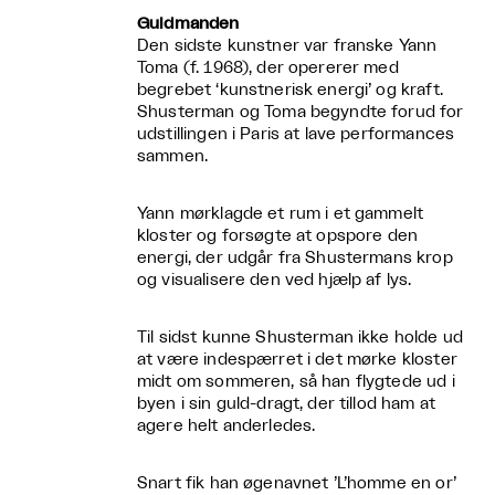
Guldmanden
Den sidste kunstner var franske Yann
Toma (f. 1968), der opererer med
begrebet ‘kunstnerisk energi’ og kraft.
Shusterman og Toma begyndte forud for
udstillingen i Paris at lave performances
sammen.
Yann mørklagde et rum i et gammelt
kloster og forsøgte at opspore den
energi, der udgår fra Shustermans krop
og visualisere den ved hjælp af lys.
Til sidst kunne Shusterman ikke holde ud
at være indespærret i det mørke kloster
midt om sommeren, så han flygtede ud i
byen i sin guld-dragt, der tillod ham at
agere helt anderledes.
Snart fik han øgenavnet ’L’homme en or’