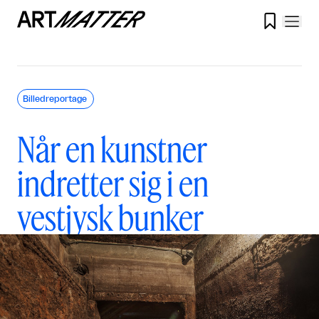

Billedreportage
Når en kunstner
indretter sig i en
vestjysk bunker