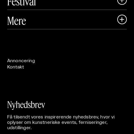
Festival
Art Matter Local

Mere

Art Matter Festival

Om

Live

Publikationer

Annoncering
Kontakt
Nyhedsbrev
Få tilsendt vores inspirerende nyhedsbrev, hvor vi
oplyser om kunstneriske events, ferniseringer,
udstillinger.