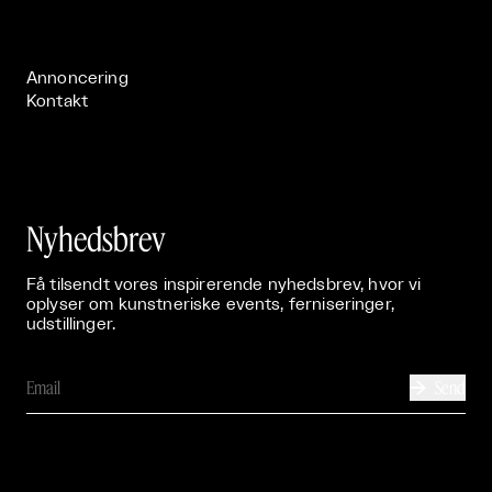
Live

Publikationer

Annoncering
Kontakt
Nyhedsbrev
Få tilsendt vores inspirerende nyhedsbrev, hvor vi
oplyser om kunstneriske events, ferniseringer,
udstillinger.
Send
