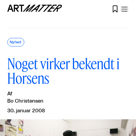

Nyhed
Noget virker bekendt i
Horsens
Af
Bo Christensen
30. januar 2008