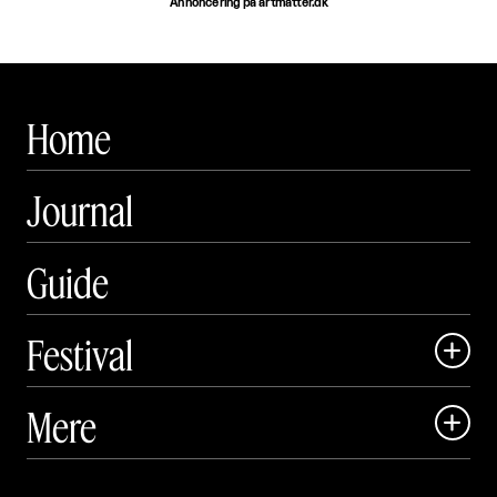
Annoncering på artmatter.dk
Home
Journal
Guide
Festival

Art Matter Local

Mere

Art Matter Festival

Om
