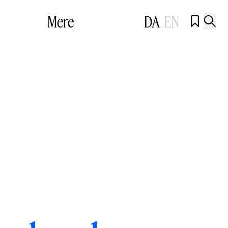
Mere
DA
EN

