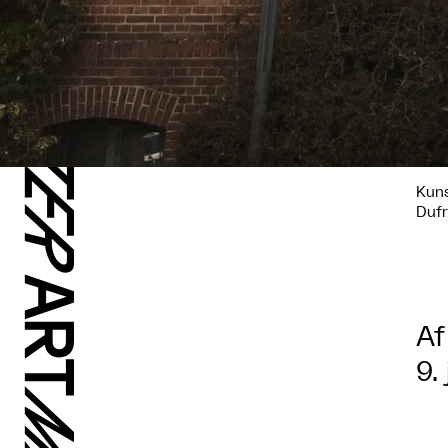
Kuns
Duf
Af
9.