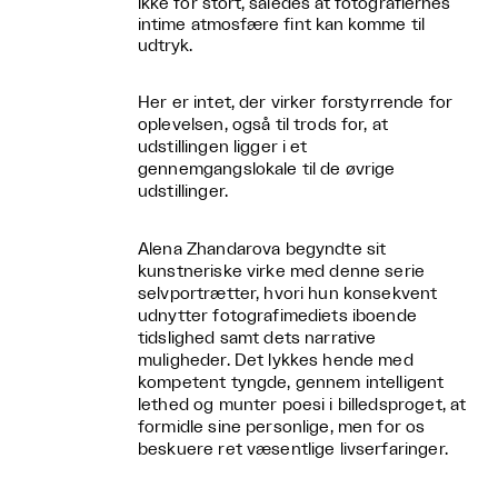
ikke for stort, således at fotografiernes
intime atmosfære fint kan komme til
udtryk.
Her er intet, der virker forstyrrende for
oplevelsen, også til trods for, at
udstillingen ligger i et
gennemgangslokale til de øvrige
udstillinger.
Alena Zhandarova begyndte sit
kunstneriske virke med denne serie
selvportrætter, hvori hun konsekvent
udnytter fotografimediets iboende
tidslighed samt dets narrative
muligheder. Det lykkes hende med
kompetent tyngde, gennem intelligent
lethed og munter poesi i billedsproget, at
formidle sine personlige, men for os
beskuere ret væsentlige livserfaringer.