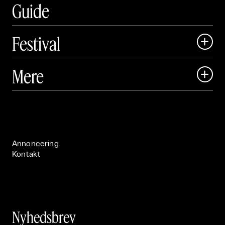
Guide
Festival

Art Matter Local

Mere

Art Matter Festival

Om

Live

Publikationer

Annoncering
Kontakt
Nyhedsbrev