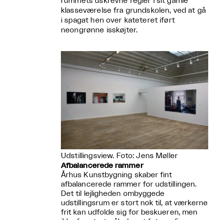
rummets uskrevne regler i sit gamle
klasseværelse fra grundskolen, ved at gå
i spagat hen over kateteret iført
neongrønne isskøjter.
Udstillingsview. Foto: Jens Møller
Afbalancerede rammer
Århus Kunstbygning skaber fint
afbalancerede rammer for udstillingen.
Det til lejligheden ombyggede
udstillingsrum er stort nok til, at værkerne
frit kan udfolde sig for beskueren, men