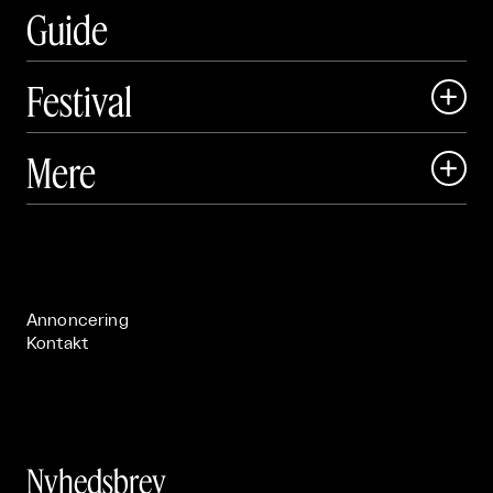
Guide
Festival

Art Matter Local

Mere

Art Matter Festival

Om

Live

Publikationer

Annoncering
Kontakt
Nyhedsbrev