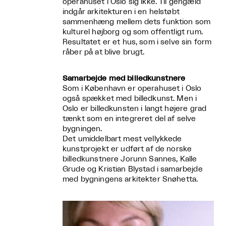
operahuset i Oslo sig ikke. Til gengæld
indgår arkitekturen i en helstøbt
sammenhæng mellem dets funktion som
kulturel højborg og som offentligt rum.
Resultatet er et hus, som i selve sin form
råber på at blive brugt.
Samarbejde med billedkunstnere
Som i København er operahuset i Oslo
også spækket med billedkunst. Men i
Oslo er billedkunsten i langt højere grad
tænkt som en integreret del af selve
bygningen.
Det umiddelbart mest vellykkede
kunstprojekt er udført af de norske
billedkunstnere Jorunn Sannes, Kalle
Grude og Kristian Blystad i samarbejde
med bygningens arkitekter Snøhetta.