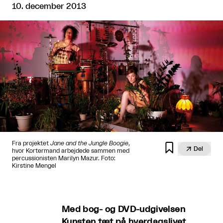
10. december 2013
Fra projektet
Jane and the Jungle Boogie
,


Del
hvor Kortermand arbejdede sammen med
percussionisten Marilyn Mazur. Foto:
Kirstine Mengel
Med bog- og DVD-udgivelsen
Kunsten tæt på hverdagslivet