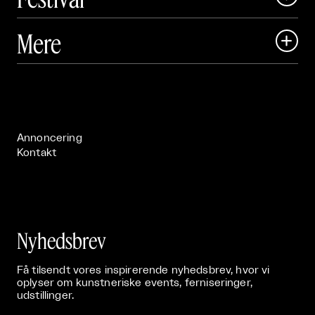
Art Matter Local

Mere

Art Matter Festival

Om

Live

Publikationer

Annoncering
Kontakt
Nyhedsbrev
Få tilsendt vores inspirerende nyhedsbrev, hvor vi
oplyser om kunstneriske events, ferniseringer,
udstillinger.