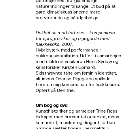
planteejernes uforglemmelige
naturerindringer til sange. Et bud på at
gøre klimadiskussionerne mere
nærværende og håndgribelige.
Dukkehus med forhave – komposition
for sprogforsker og pigegarde med
hækkesaks
, 2007.
Hybridværk med performance i
dukkehusinstallation. Udført i samarbejde
med elektronmusikeren Hans Sydow og
kønsforsker Kirsten Gomard.
Sidstnævnte talte om feminin identitet,
alt imens Odense Pigegarde spillede
flerstemmig komposition for hækkesaks.
Opført på Den frie.
Om bog og dvd
Kunsthistoriker og anmelder Trine Ross
bidrager med præsentationstekst, mens
komponist, musiker og dirigent Torben
Sminge sætter bogen i perspektiv i