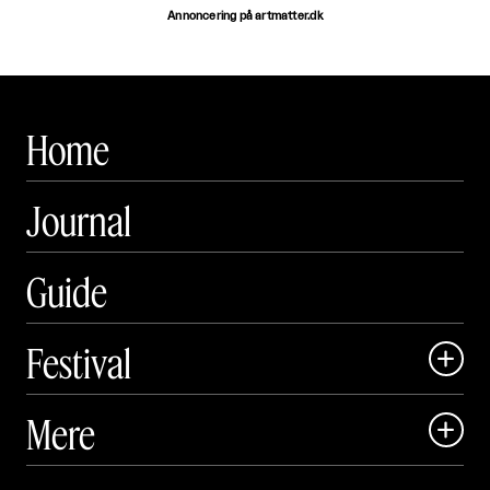
Annoncering på artmatter.dk
Home
Journal
Guide
Festival

Art Matter Local

Mere

Art Matter Festival

Om
