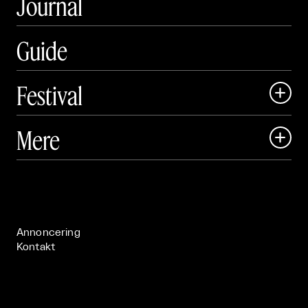
Journal
Guide
Festival

Art Matter Local

Mere

Art Matter Festival

Om

Live

Publikationer

Annoncering
Kontakt