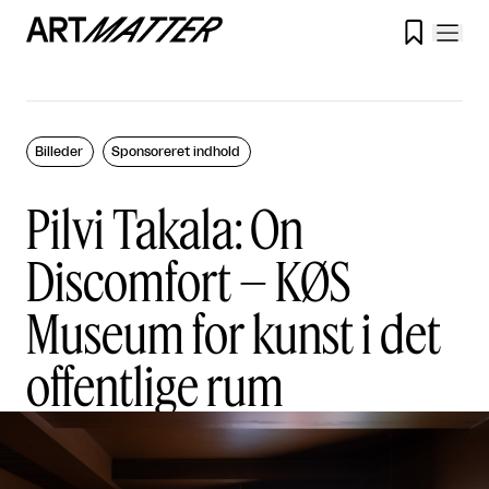

Billeder
Sponsoreret indhold
Pilvi Takala: On
Discomfort – KØS
Museum for kunst i det
offentlige rum