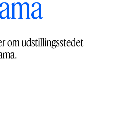
orama
er om udstillingsstedet
rama.