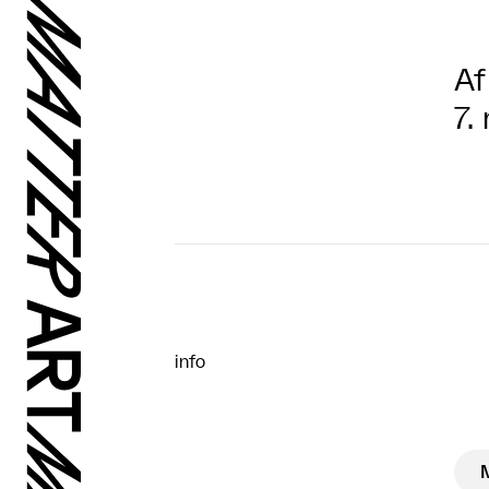
Af
7.
info