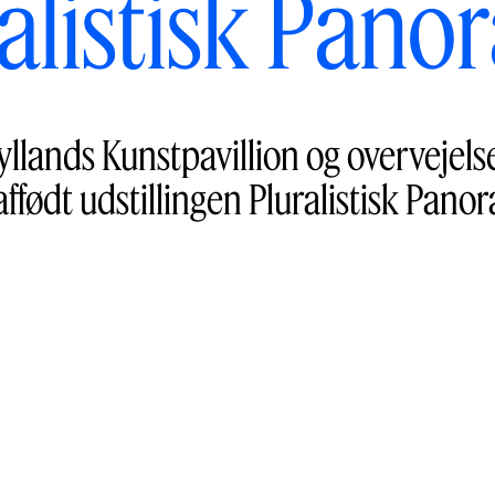
alistisk Pan
yllands Kunstpavillion og overvejels
affødt udstillingen Pluralistisk Pano