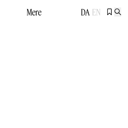
Mere
DA
EN

