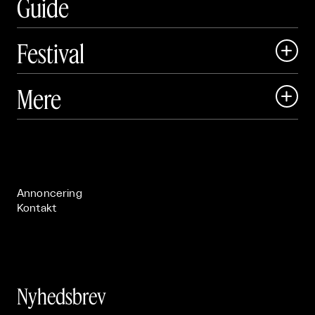
Guide
Festival

Art Matter Local

Mere

Art Matter Festival

Om

Live

Publikationer

Annoncering
Kontakt
Nyhedsbrev