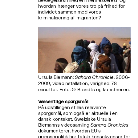
bevægelsesfrihed en menneskeret? Og
hvordan hænger vores tro på frihed for
individet sammen med vores
kriminalisering af migranten?
Ursula Biemann:
Sahara Chronicle
, 2006-
2009, videoinstallation, varighed: 78
minutter. Foto: © Brandts og kunstneren.
Væsentlige spørgsmål
På udstillingen stilles relevante
spørgsmål, som også er aktuelle i en
dansk kontekst. Sweiziske Ursula
Biemanns videosamling
Sahara Cronicles
dokumenterer, hvordan EU’s
grænsepolitik har fatale konsekvenser for