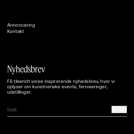
Live

Publikationer

Annoncering
Kontakt
Nyhedsbrev
Få tilsendt vores inspirerende nyhedsbrev, hvor vi
oplyser om kunstneriske events, ferniseringer,
udstillinger.
Send
