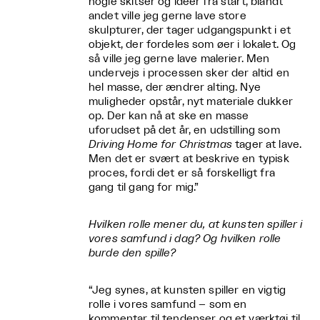
nogle skitser og idéer fra start, blandt
andet ville jeg gerne lave store
skulpturer, der tager udgangspunkt i et
objekt, der fordeles som øer i lokalet. Og
så ville jeg gerne lave malerier. Men
undervejs i processen sker der altid en
hel masse, der ændrer alting. Nye
muligheder opstår, nyt materiale dukker
op. Der kan nå at ske en masse
uforudset på det år, en udstilling som
Driving Home for Christmas
tager at lave.
Men det er svært at beskrive en typisk
proces, fordi det er så forskelligt fra
gang til gang for mig.”
Hvilken rolle mener du, at kunsten spiller i
vores samfund i dag? Og hvilken rolle
burde den spille?
“Jeg synes, at kunsten spiller en vigtig
rolle i vores samfund – som en
kommentar til tendenser og et værktøj til