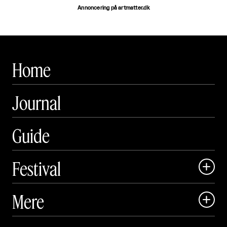
Annoncering på artmatter.dk
Home
Journal
Guide
Festival

Art Matter Local

Mere

Art Matter Festival

Om
