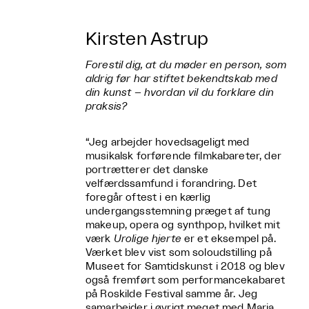
Kirsten Astrup
Forestil dig, at du møder en person, som
aldrig før har stiftet bekendtskab med
din kunst – hvordan vil du forklare din
praksis?
“Jeg arbejder hovedsageligt med
musikalsk forførende filmkabareter, der
portrætterer det danske
velfærdssamfund i forandring. Det
foregår oftest i en kærlig
undergangsstemning præget af tung
makeup, opera og synthpop, hvilket mit
værk
Urolige hjerte
er et eksempel på.
Værket blev vist som soloudstilling på
Museet for Samtidskunst i 2018 og blev
også fremført som performancekabaret
på Roskilde Festival samme år. Jeg
samarbejder i øvrigt meget med Maria