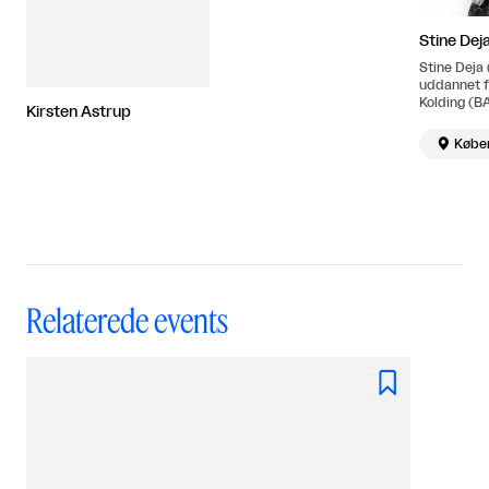
Stine Dej
Stine Deja 
uddannet f
Kolding (B
Kirsten Astrup
Royal Colle
(MA, 2013-

Købe
arbejder i
Relaterede events
