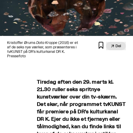
Kristoffer Ørums
Data Kroppe
(2016) er et


Del
af de seks nye værker, som præsenteres i
tvKUNST på DR's kulturkanal DR K.
Pressefoto
Tirsdag aften den 29. marts kl.
21.30 ruller seks spritnye
kunstværker over din tv-skærm.
Det sker, når programmet tvKUNST
får premiere på DR’s kulturkanal
DR K. Ejer du ikke et fjernsyn eller
tålmodighed, kan du finde links til