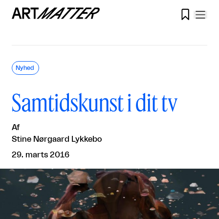

Nyhed
Samtidskunst i dit tv
Af
Stine Nørgaard Lykkebo
29. marts 2016