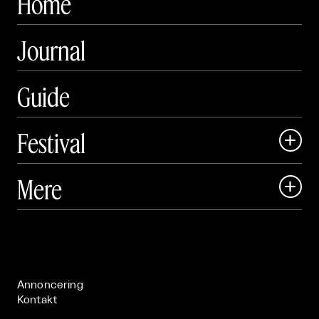
Home
Journal
Guide
Festival

Art Matter Local

Mere

Art Matter Festival

Om

Live

Publikationer

Annoncering
Kontakt