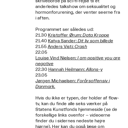
skriveborde på sci-fi-rejse til et
anderledes talkshow om seksualitet og
hormonforurening, der venter seerne fra
i aften.
Programmet ser således ud:
21.30
Kristoffer Ørum:
Data Kroppe
21.40
Katya Sander:
Dit liv som billede
21.55
Anders Visti:
Crash
22.05
Louise Vind Nielsen:
I am positive you are
negative
22.30
Hannah Heilmann:
Allons-y
23.05
Jørgen Michaelsen:
Forårsoffensiv i
Danmark.
Hvis du ikke er typen, der holder af flow-
tv, kan du finde alle seks værker på
Statens Kunstfonds hjemmeside (se de
forskellige links ovenfor – videoerne
finder du i sidernes nedeste højre
hjørne). Her kan du også læse om