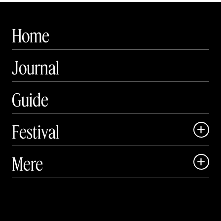
Home
Journal
Guide
Festival

Art Matter Local

Mere

Art Matter Festival

Om

Live

Publikationer
