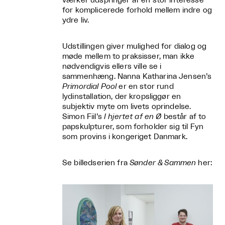
værker udspringer af en stor interesse
for komplicerede forhold mellem indre og
ydre liv.
Udstillingen giver mulighed for dialog og
møde mellem to praksisser, man ikke
nødvendigvis ellers ville se i
sammenhæng. Nanna Katharina Jensen’s
Primordial Pool
er en stor rund
lydinstallation, der kropsliggør en
subjektiv myte om livets oprindelse.
Simon Fiil’s
I hjertet af en Ø
består af to
papskulpturer, som forholder sig til Fyn
som provins i kongeriget Danmark.
Se billedserien fra
Sønder & Sammen
her: