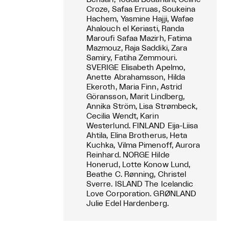
Croze, Safaa Erruas, Soukeina
Hachem, Yasmine Hajji, Wafae
Ahalouch el Keriasti, Randa
Maroufi Safaa Mazirh, Fatima
Mazmouz, Raja Saddiki, Zara
Samiry, Fatiha Zemmouri.
SVERIGE Elisabeth Apelmo,
Anette Abrahamsson, Hilda
Ekeroth, Maria Finn, Astrid
Göransson, Marit Lindberg,
Annika Ström, Lisa Strømbeck,
Cecilia Wendt, Karin
Westerlund. FINLAND Eija-Liisa
Ahtila, Elina Brotherus, Heta
Kuchka, Vilma Pimenoff, Aurora
Reinhard. NORGE Hilde
Honerud, Lotte Konow Lund,
Beathe C. Rønning, Christel
Sverre. ISLAND The Icelandic
Love Corporation. GRØNLAND
Julie Edel Hardenberg.