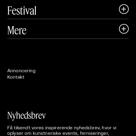
Festival

Art Matter Local

Mere

Art Matter Festival

Om

Live

Publikationer

Annoncering
Kontakt
Nyhedsbrev
Få tilsendt vores inspirerende nyhedsbrev, hvor vi
oplyser om kunstneriske events, ferniseringer,