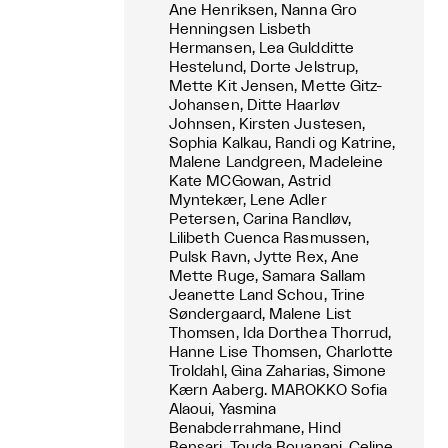
Ane Henriksen, Nanna Gro
Henningsen Lisbeth
Hermansen, Lea Guldditte
Hestelund, Dorte Jelstrup,
Mette Kit Jensen, Mette Gitz-
Johansen, Ditte Haarløv
Johnsen, Kirsten Justesen,
Sophia Kalkau, Randi og Katrine,
Malene Landgreen, Madeleine
Kate MCGowan, Astrid
Myntekær, Lene Adler
Petersen, Carina Randløv,
Lilibeth Cuenca Rasmussen,
Pulsk Ravn, Jytte Rex, Ane
Mette Ruge, Samara Sallam
Jeanette Land Schou, Trine
Søndergaard, Malene List
Thomsen, Ida Dorthea Thorrud,
Hanne Lise Thomsen, Charlotte
Troldahl, Gina Zaharias, Simone
Kærn Aaberg. MAROKKO Sofia
Alaoui, Yasmina
Benabderrahmane, Hind
Bensari, Touda Bouanani, Celine