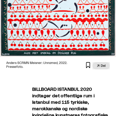
Anders SCRMN Meisner:
Unnamed
, 2022.


Del
Pressefoto.
BILLBOARD ISTANBUL 2020
indtager det offentlige rum i
Istanbul med 115 tyrkiske,
marokkanske og nordiske
kvindelige kunstneres fotografiske