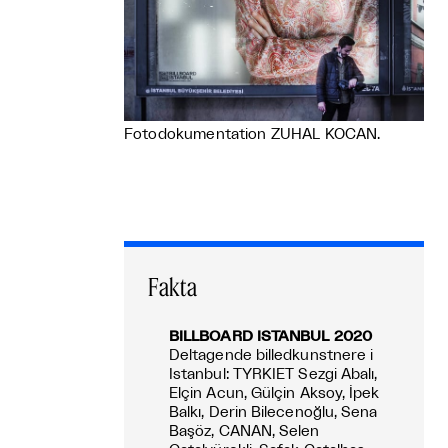
Fotodokumentation ZUHAL KOCAN.
Fakta
BILLBOARD ISTANBUL 2020
Deltagende billedkunstnere i
Istanbul: TYRKIET Sezgi Abalı,
Elçin Acun, Gülçin Aksoy, İpek
Balkı, Derin Bilecenoğlu, Sena
Başöz, CANAN, Selen