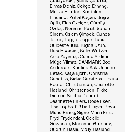
Çatalyürekli, Şafak Çatalbaş,
Elmas Deniz, Gökçe Erhang,
Merve Ertufan, Kardelen
Fincancı, Zuhal Koçan, Büşra
Öğüt, Ekin Özbiçer, Gümüş
Özdeş, Neriman Polat, Senem
Sinem, Özlem Şimşek, Gunes
Terkol, Tuğçe Ulugün Tuna,
Gülbeste Tülü, Tuğba Uzun,
Hande Varsat, Selin Wutzler,
Arzu Yayıntaş, Cansu Yildiran,
Müge Yilmaz. DANMARK Bodil
Andersen, Kristina Ask, Jeanne
Betak, Katja Bjørn, Christina
Capetillo, Sidse Carstens, Ursula
Reuter Christiansen, Charlotte
Haslund-Christensen, Rikke
Diemer, Sophie Dupont,
Jeannette Ehlers, Rose Eken,
Tina Enghoff, Biba Fibiger, Rosa
Marie Frang, Signe Maria Friis,
Fryd Frydendahl, Cecile
Gravesen, Marianne Grønnov,
Gudrun Hasle, Molly Haslund,