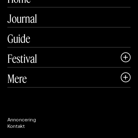
Journal
Guide
Festival

Art Matter Local

Mere

Art Matter Festival

Om

Live

Publikationer

Annoncering
Kontakt