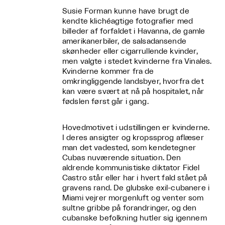
Susie Forman kunne have brugt de
kendte klichéagtige fotografier med
billeder af forfaldet i Havanna, de gamle
amerikanerbiler, de salsadansende
skønheder eller cigarrullende kvinder,
men valgte i stedet kvinderne fra Vinales.
Kvinderne kommer fra de
omkringliggende landsbyer, hvorfra det
kan være svært at nå på hospitalet, når
fødslen først går i gang.
Hovedmotivet i udstillingen er kvinderne.
I deres ansigter og kropssprog aflæser
man det vadested, som kendetegner
Cubas nuværende situation. Den
aldrende kommunistiske diktator Fidel
Castro står eller har i hvert fald stået på
gravens rand. De glubske exil-cubanere i
Miami vejrer morgenluft og venter som
sultne gribbe på forandringer, og den
cubanske befolkning hutler sig igennem