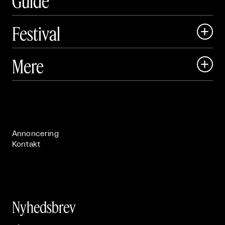
Guide
Festival

Art Matter Local

Mere

Art Matter Festival

Om

Live

Publikationer

Annoncering
Kontakt
Nyhedsbrev