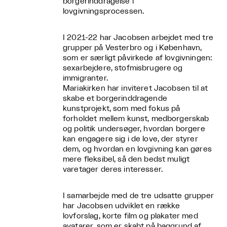
borgerinddragelse i
lovgivningsprocessen.
I 2021-22 har Jacobsen arbejdet med tre
grupper på Vesterbro og i København,
som er særligt påvirkede af lovgivningen:
sexarbejdere, stofmisbrugere og
immigranter.
Mariakirken har inviteret Jacobsen til at
skabe et borgerinddragende
kunstprojekt, som med fokus på
forholdet mellem kunst, medborgerskab
og politik undersøger, hvordan borgere
kan engagere sig i de love, der styrer
dem, og hvordan en lovgivning kan gøres
mere fleksibel, så den bedst muligt
varetager deres interesser.
I samarbejde med de tre udsatte grupper
har Jacobsen udviklet en række
lovforslag, korte film og plakater med
avatarer, som er skabt på baggrund af