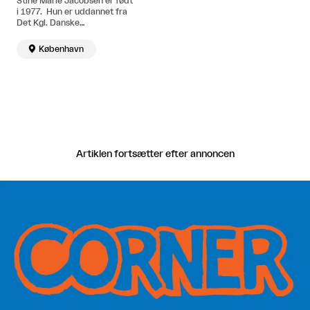
Stine Marie Jacobsen er født
i 1977. Hun er uddannet fra
Det Kgl. Danske
Kunstakademi og CalArts,
California Institute of the

København
Arts, Los Angeles, USA. Bor
og arbejder i København og
Berlin.
Artiklen fortsætter efter annoncen