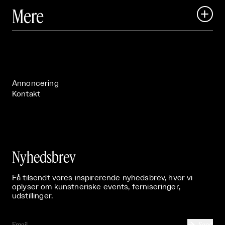
Art Matter Local

Mere

Art Matter Festival

Om

Live

Publikationer

Annoncering
Kontakt
Nyhedsbrev
Få tilsendt vores inspirerende nyhedsbrev, hvor vi
oplyser om kunstneriske events, ferniseringer,
udstillinger.
Send
