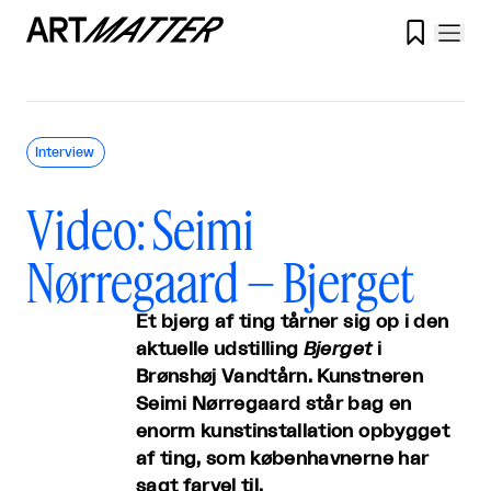

Interview
Video: Seimi
Nørregaard – Bjerget
Et bjerg af ting tårner sig op i den
aktuelle udstilling
Bjerget
i
Brønshøj Vandtårn. Kunstneren
Seimi Nørregaard står bag en
enorm kunstinstallation opbygget
af ting, som københavnerne har
sagt farvel til.