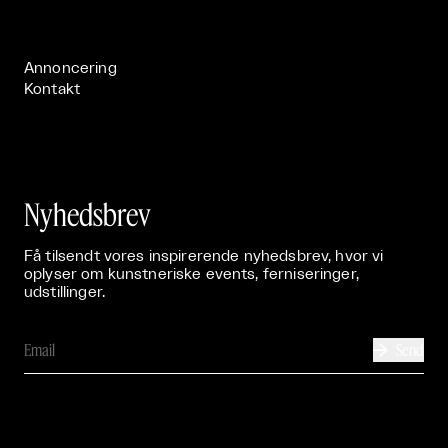
Live

Publikationer

Annoncering
Kontakt
Nyhedsbrev
Få tilsendt vores inspirerende nyhedsbrev, hvor vi
oplyser om kunstneriske events, ferniseringer,
udstillinger.
Send
