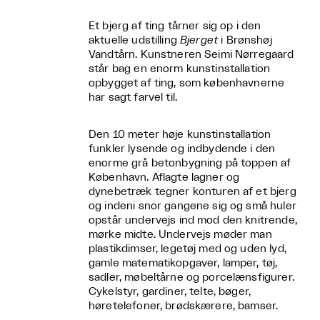
Et bjerg af ting tårner sig op i den
aktuelle udstilling
Bjerget
i Brønshøj
Vandtårn. Kunstneren Seimi Nørregaard
står bag en enorm kunstinstallation
opbygget af ting, som københavnerne
har sagt farvel til.
Den 10 meter høje kunstinstallation
funkler lysende og indbydende i den
enorme grå betonbygning på toppen af
København. Aflagte lagner og
dynebetræk tegner konturen af et bjerg
og indeni snor gangene sig og små huler
opstår undervejs ind mod den knitrende,
mørke midte. Undervejs møder man
plastikdimser, legetøj med og uden lyd,
gamle matematikopgaver, lamper, tøj,
sadler, møbeltårne og porcelænsfigurer.
Cykelstyr, gardiner, telte, bøger,
høretelefoner, brødskærere, bamser.