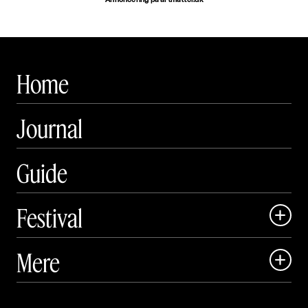
Annoncering på artmatter.dk
Home
Journal
Guide
Festival

Art Matter Local

Mere

Art Matter Festival

Om
