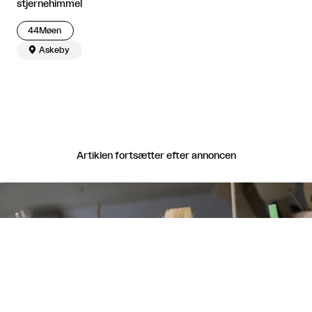
stjernehimmel
44Møen

Askeby
Artiklen fortsætter efter annoncen