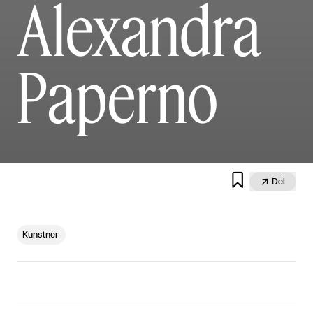
Alexandra
Paperno


Del
Kunstner